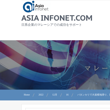
Skip
to
content
ASIA INFONET.COM
日系企業のマレーシアでの成功をサポート
Home
2022
12月
16
バタンカリで大規模地滑り、