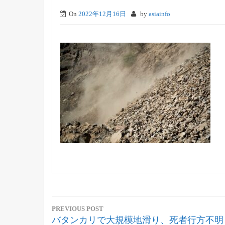
On
2022年12月16日
by
asiainfo
投
PREVIOUS POST
稿
Previous
バタンカリで大規模地滑り、死者行方不明