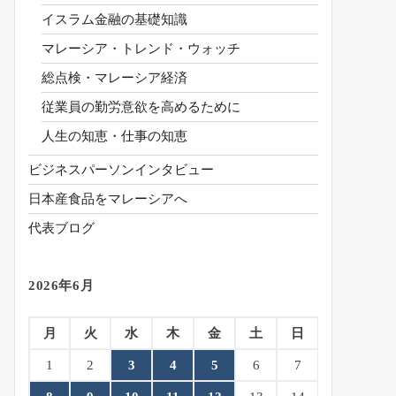
イスラム金融の基礎知識
マレーシア・トレンド・ウォッチ
総点検・マレーシア経済
従業員の勤労意欲を高めるために
人生の知恵・仕事の知恵
ビジネスパーソンインタビュー
日本産食品をマレーシアへ
代表ブログ
2026年6月
月
火
水
木
金
土
日
1
2
3
4
5
6
7