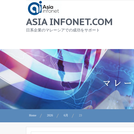
Skip
to
content
ASIA INFONET.COM
日系企業のマレーシアでの成功をサポート
Home
2026
6月
23