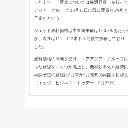
した上で、「
運賃については毎週見直しを行っ
アジア・
グループは6月15日に既に運賃を5%引
予定だという。
ジェット燃料価格は中東紛争前は1バレルあたり8
が、
現在は111―112米ドル前後で推移しており
した。
燃料価格の高騰を受け、エアアジア・
グループは
った路線をいくつか廃止し、
機材効率化や経費
再開予定の路線は8月末か9月初旬の再開を目標
（エッジ、ビジネス・トゥデー、6月22日）