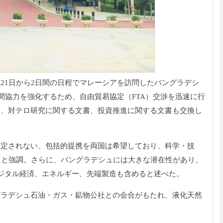
21日から2日間の日程でマレーシアを訪問した
バングラデシ
間協力を強化するため、自由貿易協定（FTA）
交渉を迅速に行
書、
対テロ研究に関する文書、投資推進に関する文書も交換し
限定されない、
包括的提携を両国は希望しており、科学・技
ると強調。さらに、
バングラデシュには大きな潜在性があり、
ジタル経済、エネルギー、
先端製造も含めると述べた。
グラデシュ石油・
ガス・鉱物公社との会合がもたれ、液化天然