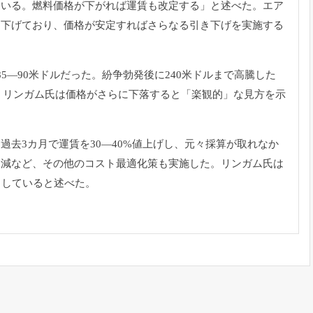
ている。
燃料価格が下がれば運賃も改定する」と述べた。エア
き下げており、
価格が安定すればさらなる引き下げを実施する
5―
90米ドルだった。紛争勃発後に240米ドルまで高騰した
、
リンガム氏は価格がさらに下落すると「楽観的」な見方を示
過去3カ月で運賃を30―40%値上げし、
元々採算が取れなか
削減など、その他のコスト最適化策も実施した。
リンガム氏は
とし
ていると述べた。