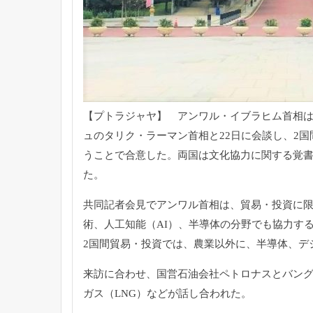
【プトラジャヤ】 アンワル・
イブラヒム首相は
ュのタリク・ラーマン首相と22日に会談し、
2国
うことで合意した。両国は文化協力に関する覚
た。
共同記者会見でアンワル首相は、貿易・投資に
術、人工知能（AI）
、半導体の分野でも協力す
2国間貿易・投資では、
農業以外に、半導体、デ
来訪に合わせ、国営石油会社ペトロナスとバン
ガス（LNG）
などが話し合われた。