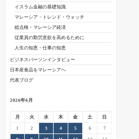
イスラム金融の基礎知識
マレーシア・トレンド・ウォッチ
総点検・マレーシア経済
従業員の勤労意欲を高めるために
人生の知恵・仕事の知恵
ビジネスパーソンインタビュー
日本産食品をマレーシアへ
代表ブログ
2026年6月
月
火
水
木
金
土
日
1
2
3
4
5
6
7