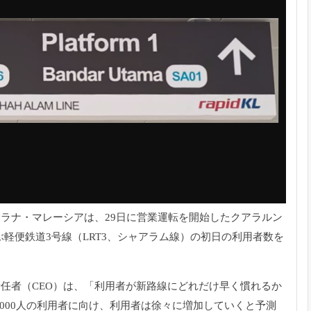
サラナ・マレーシアは、
29日に営業運転を開始したクアラルン
軽便鉄道3号線（LRT3、
シャアラム線）の初日の利用者数を
任者（CEO）
は、「利用者が新路線にどれだけ早く慣れるか
000人の利用者に向け、
利用者は徐々に増加していくと予測