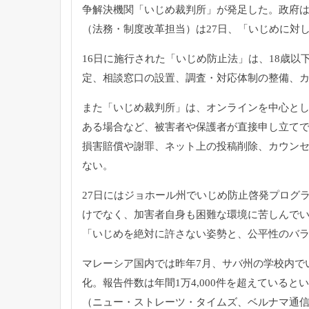
争解決機関「いじめ裁判所」が発足した。政府
（法務・制度改革担当）は27日、「いじめに対
16日に施行された「いじめ防止法」は、18歳
定、相談窓口の設置、調査・対応体制の整備、
また「いじめ裁判所」は、オンラインを中心と
ある場合など、被害者や保護者が直接申し立てで
損害賠償や謝罪、ネット上の投稿削除、カウン
ない。
27日にはジョホール州でいじめ防止啓発プログ
けでなく、加害者自身も困難な環境に苦しんで
「いじめを絶対に許さない姿勢と、公平性のバ
マレーシア国内では昨年7月、サバ州の学校内で
化。報告件数は年間1万4,000件を超えていると
（ニュー・ストレーツ・タイムズ、ベルナマ通信、