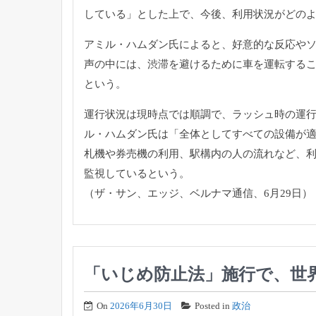
している」とした上で、今後、
利用状況がどの
アミル・ハムダン氏によると、
好意的な反応や
声の中には、
渋滞を避けるために車を運転する
という。
運行状況は現時点では順調で、ラッシュ時の運行
ル・ハムダン氏は「
全体としてすべての設備が
札機や券売機の利用、
駅構内の人の流れなど、
監視しているという。
（ザ・サン、エッジ、ベルナマ通信、6月29日）
「いじめ防止法」施行で、世
On
2026年6月30日
Posted in
政治