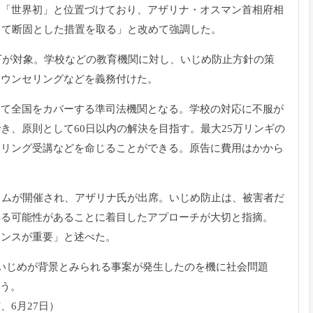
は「世界初」と位置づけており、アザリナ・オスマン首相府相
して断固とした措置を取る」と改めて強調した。
以下が対象。学校などの教育機関に対し、いじめ防止方針の策
カウンセリングなどを義務付けた。
して全国をカバーする準司法機関となる。学校の対応に不服が
き、原則として60日以内の解決を目指す。最大25万リンギの
セリング受講などを命じることができる。原告に費用はかから
ラムが開催され、アザリナ氏が出席。いじめ防止は、被害者だ
いる可能性があることに着目したアプローチが大切と指摘。
ランスが重要」と述べた。
いじめが背景とみられる事案が発生したのを機に社会問題
いう。
6月27日）