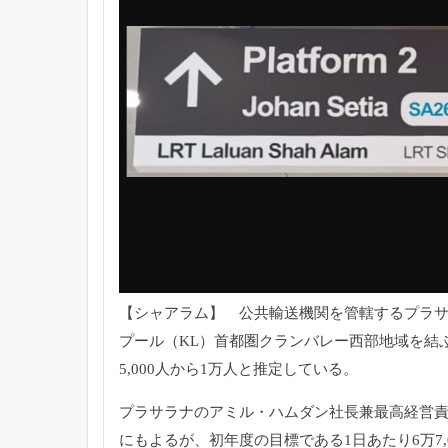
【シャアラム】 公共輸送機関を管轄するプラ
プール（KL）
首都圏クランバレー西部地域を結ぶ
5,
000人から1万人と推定している。
プラサラナのアミル・ハムダン社長兼最高経営責
にもよるが、
初年度の目標である1日あたり6万7,