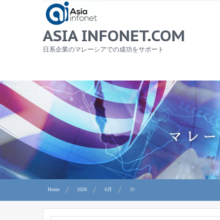
Skip
to
content
ASIA INFONET.COM
日系企業のマレーシアでの成功をサポート
Home
2026
6月
30