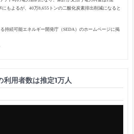
にもよるが、40万8,
655トンの二酸化炭素排出削減になると
ある持続可能エネル
ギー開発庁（SEDA）のホームページに掲
）
の利用者数は推定1万人