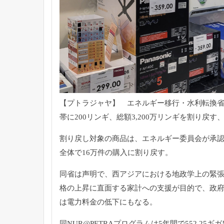
【プトラジャヤ】 エネルギー移行・水利転換省
帯に200リンギ、
総額3,200万リンギを割り戻す
割り戻し対象の商品は、
エネルギー委員会が承認
全体で16万件の購入に割り戻す。
同省は声明で、
西アジアにおける地政学上の緊
格の上昇に直面する家計への支援が目的で、
政
は電力料金の低下にもなる。
同NUR@PETRAプログラムは5年間で552.
25ギ