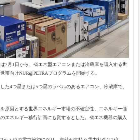
は7月1日から、
省エネ型エアコンまたは冷蔵庫を購入する世
、世帯向けNUR@
PETRAプログラムを開始する。
した4つ星または5つ星のラベルのあるエ
アコン、冷蔵庫で、
張を原因とする世界エネルギー市場
の不確定性、
エネルギー価
府のエネルギー移行計画にも資するとした。
省エネ機器の購入
ガワット時の電力節約になり、
家計が支払う電力料金は2億