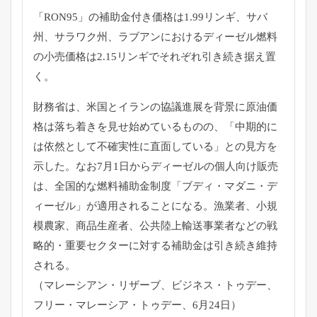
「RON95」の補助金付き価格は1.99リンギ、サバ
州、
サラワク州、ラブアンにおけるディーゼル燃料
の小売価格は2.
15リンギでそれぞれ引き続き据え置
く。
財務省は、
米国とイランの協議進展を背景に原油価
格は落ち着きを見せ始めて
いるものの、「中期的に
は依然として不確実性に直面している」
との見方を
示した。
なお7月1日からディーゼルの個人向け販売
は、
全国的な燃料補助金制度「ブディ・マダニ・デ
ィーゼル」
が適用されることになる。漁業者、小規
模農家、商品生産者、
公共陸上輸送事業者などの戦
略的・
重要セクターに対する補助金は引き続き維持
される。
（マレーシアン・リザーブ、ビジネス・トゥデー、
フリー・
マレーシア・トゥデー、6月24日）