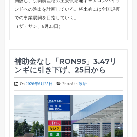
開設し、
余剰農産物の主要供給地キャメロンハイラ
ンドへの進出を計画して
いる。将来的には全国規模
での事業展開を目指していく。
（ザ・サン、6月23日）
補助金なし「RON95」3.47リ
ンギに引き下げ、25日から
On
2026年6月25日
Posted in
政治