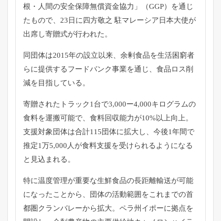
根・人間の安全保障無償資金協力」（GGP）
を通じ
たもので、23日に四方敬之 駐マレーシア日本大使が
出席し寄贈式が行われた。
同団体は2015年の設立以来、
余剰食品を生活困窮者
らに提供するフードバンク事業を通じ、
食品ロス削
減を目指している。
寄贈されたトラック1台で3,000ー4,
000キログラムの
食料を運搬可能で、食料回収能力が10%
以上向上。
支援対象団体は合計115団体に拡大し、
今後1年間で
推定1万5,
000人が食料支援を受けられるようになる
と見込まれる。
特に温度管理が重要な生鮮食品の長距離輸送が可能
になったことか
ら、団体の活動範囲をこれまでの首
都圏クランバレーから拡大。
ペラ州イポーに拠点を