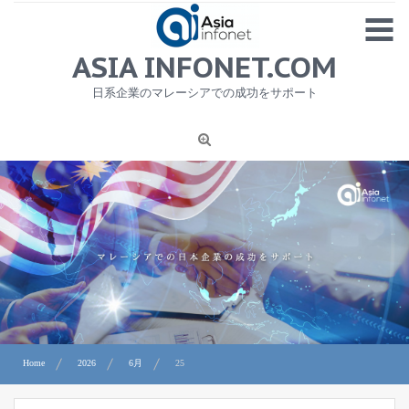
Skip
MENU
to
content
HOME
ASIA INFONET.COM
会社概要
日系企業のマレーシアでの成功をサポート
日本産食品輸出
ニュース
1
労務サービス
プライバシーポリシー及び著作権について
お問合せ
Home
2026
6月
25