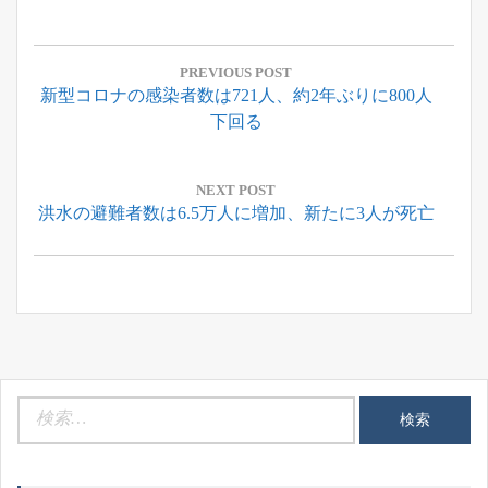
投
稿
PREVIOUS POST
Previous
新型コロナの感染者数は721人、約2年ぶりに800人
ナ
Post:
下回る
ビ
ゲ
ー
NEXT POST
Next
洪水の避難者数は6.5万人に増加、新たに3人が死亡
シ
Post:
ョ
ン
検
索: