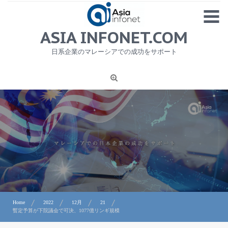
Skip
MENU
to
content
HOME
ASIA INFONET.COM
会社概要
日系企業のマレーシアでの成功をサポート
日本産食品輸出
ニュース
1
労務サービス
プライバシーポリシー及び著作権について
お問合せ
Home
2022
12月
21
暫定予算が下院議会で可決、1077億リンギ規模