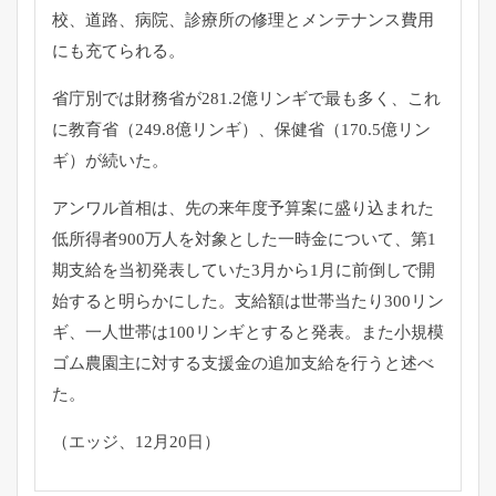
校、道路、病院、
診療所の修理とメンテナンス費用
にも充てられる。
省庁別では財務省が281.2億リンギで最も多く、
これ
に教育省（249.8億リンギ）、保健省（170.
5億リン
ギ）が続いた。
アンワル首相は、
先の来年度予算案に盛り込まれた
低所得者900万人を対象とした
一時金について、
第1
期支給を当初発表していた3月から1月に前倒しで開
始すると
明らかにした。支給額は世帯当たり300リン
ギ、
一人世帯は100リンギとすると発表。
また小規模
ゴム農園主に対する支援金の追加支給を行うと述べ
た。
（エッジ、12月20日）