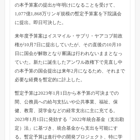
の本予算案の提出が年明けになる
ことを受けて、
1,077億1,
868万リンギ規模の暫定予算案を下院議会
に提出。
即日可決した。
来年度予算案はイスマイル・サブリ・
ヤアコブ前政
権が10月7日に提出していたが、
その直後の10月10
日に国会が解散となり審議は行われないまま
となっ
ていた。新たに誕生したアンワル政権下で見直し中
の本予算
の国会提出は来年2月になるため、
それまで
必要な経費を暫定的に計上した。
暫定予算は2023年1月1日から本予算の可決までの
間、
公務員への給与支払いや公共事業、福祉、保
健、教育、
奨学金などの経常支出に主に充てる。
2023年1月1日に発効す
る「2022年統合基金（支出勘
定）法」に基づき、
統合基金から支出を可能にす
る。
暫定予算は進行中の開発プロジェクト、特に学