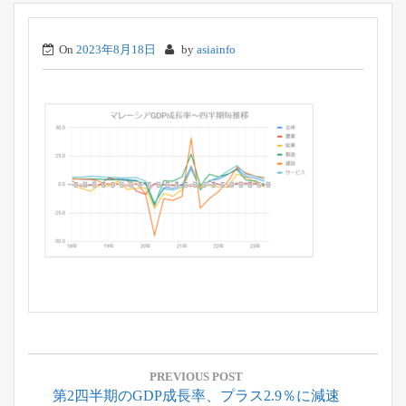
On
2023年8月18日
by
asiainfo
投
稿
PREVIOUS POST
Previous
第2四半期のGDP成長率、プラス2.9％に減速
ナ