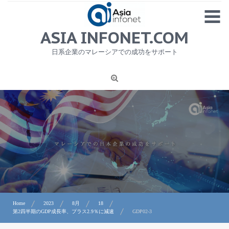
Skip
MENU
to
content
HOME
ASIA INFONET.COM
会社概要
日系企業のマレーシアでの成功をサポート
日本産食品輸出
ニュース
1
労務サービス
プライバシーポリシー及び著作権について
お問合せ
Home
2023
8月
18
第2四半期のGDP成長率、プラス2.9％に減速
GDP02-3