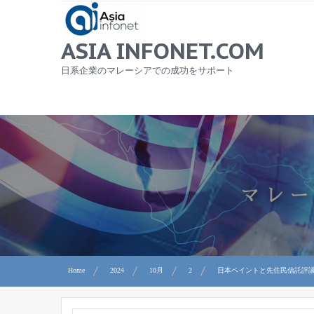
Skip
to
content
ASIA INFONET.COM
日系企業のマレーシアでの成功をサポート
Home
2024
10月
2
日本ペイントと先住民信託評