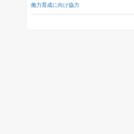
Post:
働力育成に向け協力
ナ
ビ
ゲ
ー
シ
ョ
ン