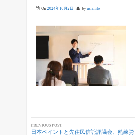
On
2024年10月2日
by
asiainfo
投
PREVIOUS POST
稿
Previous
日本ペイントと先住民信託評議会、熟練労