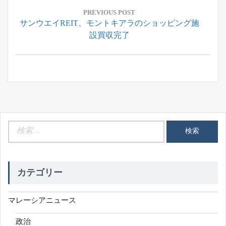
稿
PREVIOUS POST
Previous
サンウエイREIT、モントキアラのショッピング施
ナ
Post:
設買収完了
ビ
ゲ
ー
シ
ョ
ン
検
索:
カテゴリー
マレーシアニュース
政治