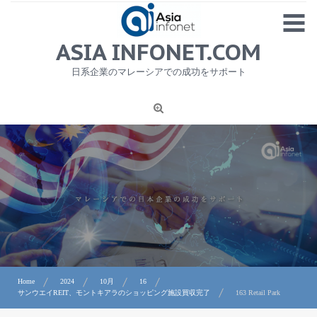
Skip
MENU
to
content
HOME
ASIA INFONET.COM
会社概要
日系企業のマレーシアでの成功をサポート
日本産食品輸出
ニュース
1
労務サービス
プライバシーポリシー及び著作権について
お問合せ
Home
2024
10月
16
サンウエイREIT、モントキアラのショッピング施設買収完了
163 Retail Park