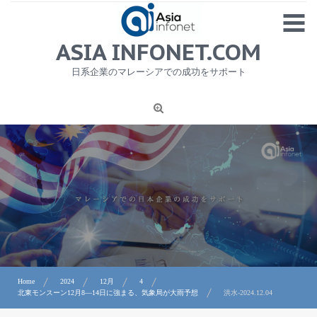
Skip
MENU
to
content
HOME
ASIA INFONET.COM
会社概要
日系企業のマレーシアでの成功をサポート
日本産食品輸出
ニュース
1
労務サービス
プライバシーポリシー及び著作権について
お問合せ
Home
2024
12月
4
北東モンスーン12月8―14日に強まる、気象局が大雨予想
洪水-2024.12.04