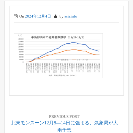
On
2024年12月4日
by
asiainfo
投
稿
PREVIOUS POST
Previous
北東モンスーン12月8―14日に強まる、気象局が大
ナ
Post:
雨予想