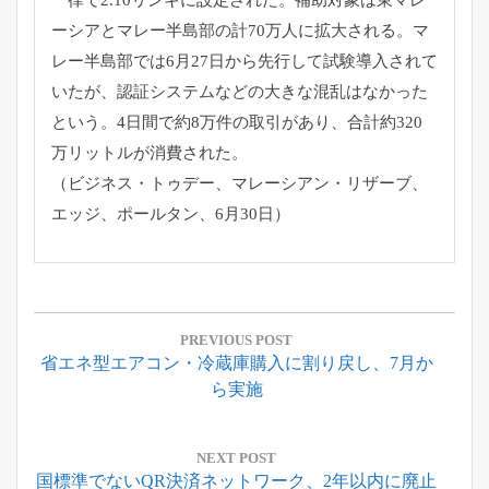
ーシアとマレー半島部の計70万人に拡大される
。
マ
レー半島部では6月27日から先行して試験導入されて
いたが、
認証システムなどの大きな混乱はなかった
という。
4日間で約8万件の取引があり、
合計約320
万リットルが消費された。
（ビジネス・トゥデー、マレーシアン・リザーブ、
エッジ、
ポールタン、6月30日）
投
稿
PREVIOUS POST
Previous
省エネ型エアコン・冷蔵庫購入に割り戻し、7月か
ナ
Post:
ら実施
ビ
ゲ
ー
NEXT POST
Next
国標準でないQR決済ネットワーク、2年以内に廃止