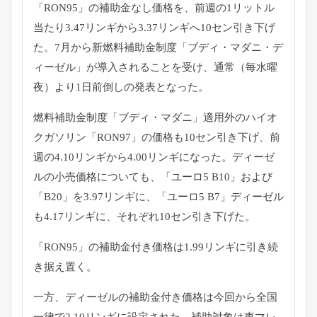
「RON95」の補助金なし価格を、
前週の1リットル
当たり3.47リンギから3.
37リンギへ10セン引き下げ
た。7月から新燃料補助金制度「
ブディ・マダニ・デ
ィーゼル」が導入されることを受け、通常（
毎水曜
夜）より1日前倒しの発表となった。
燃料補助金制度「ブディ・マダニ」適用外のハイオ
クガソリン「
RON97」の価格も10セン引き下げ、前
週の4.
10リンギから4.00リンギになった。
ディーゼ
ルの小売価格についても、「ユーロ5 B10」および
「B20」を3.97リンギに、「ユーロ5 B7」ディーゼル
も4.17リンギに、
それぞれ10セン引き下げた。
「RON95」の補助金付き価格は1.
99リンギに引き続
き据え置く。
一方、ディーゼルの補助金付き価格は今回から全国
一律で2.
10リンギに設定された。
補助対象は東マレ