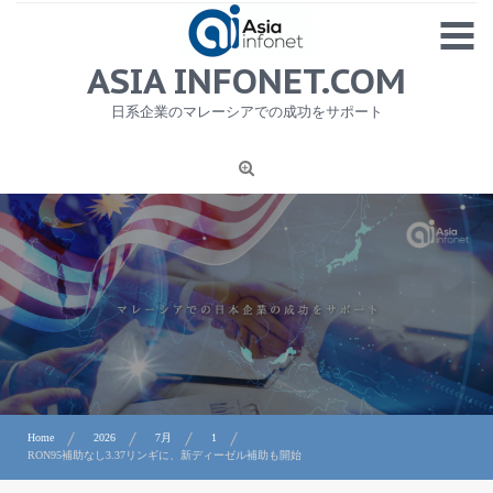
Skip
MENU
to
content
HOME
ASIA INFONET.COM
会社概要
日系企業のマレーシアでの成功をサポート
日本産食品輸出
ニュース
1
労務サービス
プライバシーポリシー及び著作権について
お問合せ
Home
2026
7月
1
RON95補助なし3.37リンギに、新ディーゼル補助も開始