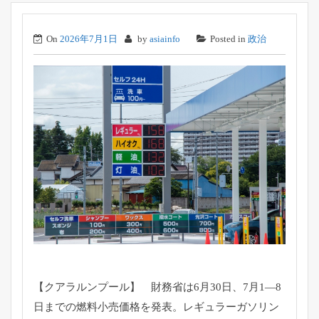
On
2026年7月1日
by
asiainfo
Posted in
政治
【クアラルンプール】 財務省は6月30日、7月1―8
日までの燃料小売価格を発表。
レギュラーガソリン