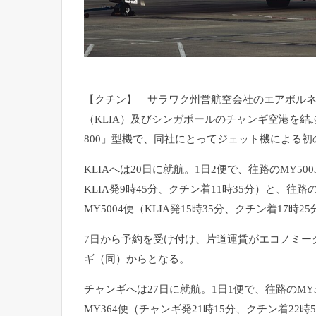
【クチン】 サラワク州営航空会社のエアボル
（KLIA）
及びシンガポールのチャンギ空港を結ぶ
800」型機で、
同社にとってジェット機による初
KLIAへは20日に就航。1日2便で、往路のMY500
KLIA発9時45分、クチン着11時35分）と、
往路の
MY5004便（
KLIA発15時35分、クチン着17時2
7日から予約を受け付け、
片道運賃がエコノミー
ギ（同）からとなる。
チャンギへは27日に就航。1日1便で、往路のMY3
MY364便（チャンギ発21時15分、
クチン着22時