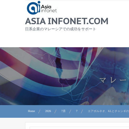
Skip
to
content
ASIA INFONET.COM
日系企業のマレーシアでの成功をサポート
Home
2026
7月
7
エアボルネオ、KLとチャンギ