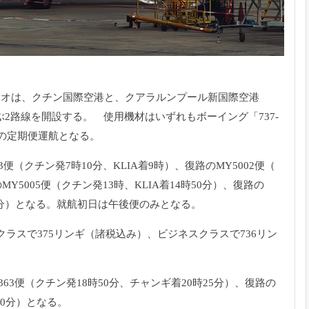
ネオは、クチン国際空港と、
クアラルンプール新国際空港
2路線を開設する。 使用機材はいずれもボーイング「737-
の定期便運航となる。
3便（
クチン発7時10分、KLIA着9時）、復路のMY5002便（
MY5005便（クチン発13時、
KLIA着14時50分）、復路の
5分）となる。
就航初日は午後便のみとなる。
クラスで375リンギ（諸税込み）、
ビジネスクラスで736リン
63便（
クチン発18時50分、チャンギ着20時25分）、
復路の
50分）となる。