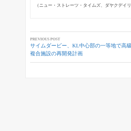
（ニュー・ストレーツ・タイムズ、ダヤクデイリ
投
PREVIOUS POST
稿
Previous
サイムダービー、KL中心部の一等地で高
Post:
複合施設の再開発計画
ナ
ビ
ゲ
ー
シ