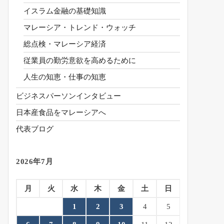
イスラム金融の基礎知識
マレーシア・トレンド・ウォッチ
総点検・マレーシア経済
従業員の勤労意欲を高めるために
人生の知恵・仕事の知恵
ビジネスパーソンインタビュー
日本産食品をマレーシアへ
代表ブログ
2026年7月
月
火
水
木
金
土
日
1
2
3
4
5