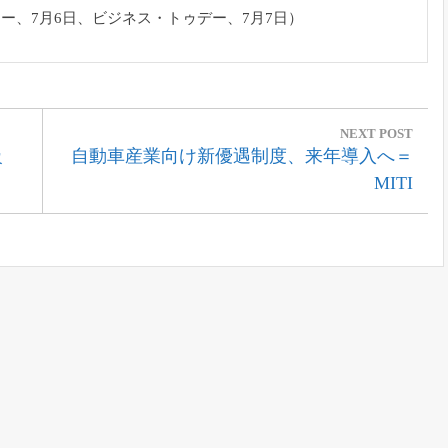
ー、7月6日、
ビジネス・トゥデー、7月7日）
NEXT POST
Next
級
自動車産業向け新優遇制度、来年導入へ＝
Post:
MITI