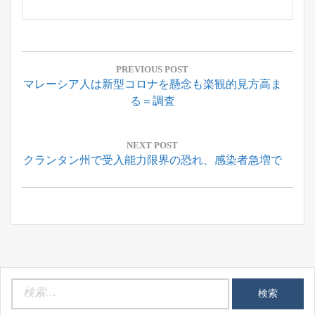
投
稿
PREVIOUS POST
Previous
マレーシア人は新型コロナを懸念も楽観的見方高ま
ナ
Post:
る＝調査
ビ
ゲ
ー
NEXT POST
Next
クランタン州で受入能力限界の恐れ、感染者急増で
シ
Post:
ョ
ン
検
索: