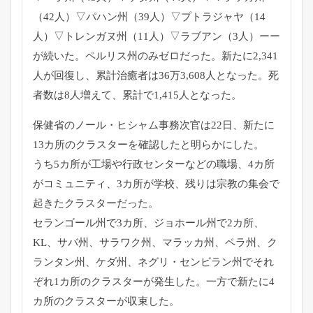
（42人）▽パハン州（39人）▽プトラジャヤ（
14
人）▽トレンガヌ州（11人）▽ラブアン（3人）
ーー
が続いた。ペルリス州のみゼロだった。新たに2,
341
人が回復し、累計治癒者は36万3,608人となった。
死
者数は8人増えて、累計で1,415人となった。
保健省のノール・ヒシャム事務次官は22日、
新たに
13カ所のクラスターを確認したと明らかにした。
うち5カ所が工場や行政センターなどの職場、
4カ所
がコミュニティ、3カ所が学校、
残りは宗教の集会で
起きたクラスターだった。
セランゴール州で3カ所、ジョホール州で2カ所、
KL、サバ州、
サラワク州、マラッカ州、ペラ州、ク
ランタン州、ケダ州、
ネグリ・センビラン州でそれ
ぞれ1カ所のクラスターが発生した。
一方で新たに4
カ所のクラスターが収束した。