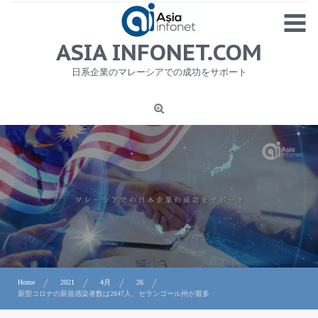
Skip
MENU
to
content
HOME
ASIA INFONET.COM
会社概要
日系企業のマレーシアでの成功をサポート
日本産食品輸出
ニュース
1
労務サービス
プライバシーポリシー及び著作権について
お問合せ
Home
2021
4月
26
新型コロナの新規感染者数は2847人、セランゴール州が最多