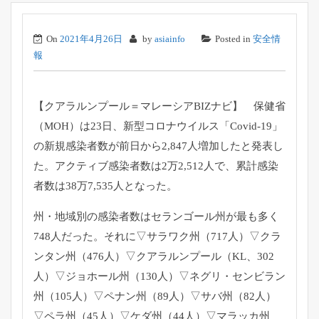
On
2021年4月26日
by
asiainfo
Posted in
安全情
報
【クアラルンプール＝マレーシアBIZナビ】 保健省
（MOH）は23日、新型コロナウイルス「Covid-
19」
の新規感染者数が前日から2,
847人増加したと発表し
た。アクティブ感染者数は2万2,
512人で、累計感染
者数は38万7,535人となった。
州・
地域別の感染者数はセランゴール州が最も多く
748人だった。
それに▽サラワク州（717人）▽クラ
ンタン州（476人）▽
クアラルンプール（KL、302
人）▽ジョホール州（130人）
▽ネグリ・センビラン
州（105人）▽ペナン州（89人）▽
サバ州（82人）
▽ペラ州（45人）▽ケダ州（44人）▽
マラッカ州