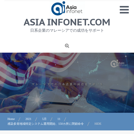
Skip
MENU
to
content
HOME
ASIA INFONET.COM
会社概要
日系企業のマレーシアでの成功をサポート
日本産食品輸出
ニュース
1
労務サービス
プライバシーポリシー及び著作権について
お問合せ
Home
2021
5月
11
感染多発地域特定システム運用開始、150カ所に閉鎖命令
HIDE