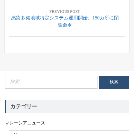
投
稿
PREVIOUS POST
Previous
感染多発地域特定システム運用開始、150カ所に閉
ナ
Post:
鎖命令
ビ
ゲ
ー
シ
ョ
ン
検
索:
カテゴリー
マレーシアニュース