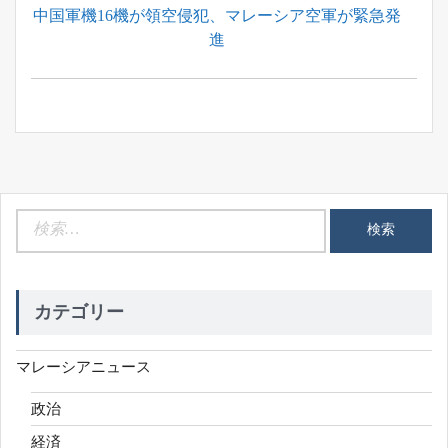
Previous
中国軍機16機が領空侵犯、マレーシア空軍が緊急発
ナ
Post:
進
ビ
ゲ
ー
シ
ョ
ン
検
索:
カテゴリー
マレーシアニュース
政治
経済