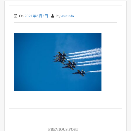
On
2021年6月3日
by
asiainfo
投
稿
PREVIOUS POST