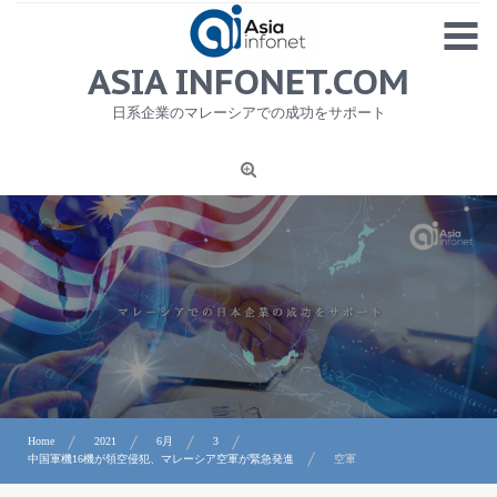
Skip
MENU
to
content
HOME
ASIA INFONET.COM
会社概要
日系企業のマレーシアでの成功をサポート
日本産食品輸出
ニュース
1
労務サービス
プライバシーポリシー及び著作権について
お問合せ
Home
2021
6月
3
中国軍機16機が領空侵犯、マレーシア空軍が緊急発進
空軍