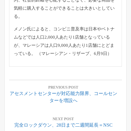
気軽に購入することができることは大きいとしてい
る
。
メノン氏によると、
コンビニ普及率は日本やベトナ
ムなどでは人口2,
000人あたり1店舗となっている
が、マレーシアは人口9,
000人あたり1店舗にとどま
っている。 （マレーシアン・リザーブ、6月9日）
投
稿
PREVIOUS POST
Previous
アセスメントセンターが対応能力限界、コールセン
ナ
Post:
ターを増設へ
ビ
ゲ
ー
NEXT POST
Next
完全ロックダウン、28日まで二週間延長＝NSC
シ