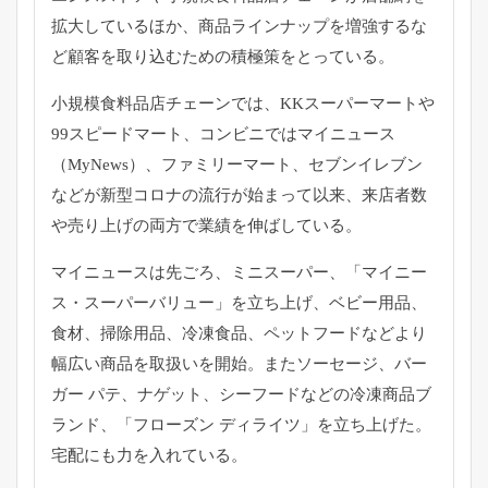
拡大し
ているほか、
商品ラインナップを増強するな
ど顧客を取り込むための積極策をと
っている。
小規模食料品店チェーンでは、
KKスーパーマートや
99スピードマート、
コンビニではマイニュース
（MyNews）、ファミリーマート、
セブンイレブン
などが新型コロナの流行が始まって以来、
来店者数
や売り上げの両方で業績を伸ばしている。
マイニュースは先ごろ、ミニスーパー、「マイニー
ス・
スーパーバリュー」を立ち上げ、ベビー用品、
食材、掃除用品、
冷凍食品、ペットフードなどより
幅広い商品を取扱いを開始。
またソーセージ、バー
ガー パテ、ナゲット、シーフードなどの冷凍商品ブ
ランド、「
フローズン ディライツ」を立ち上げた。
宅配にも力を入れている。