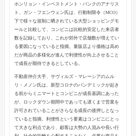
ホンリョン・インベストメント・バンクのアナリス
ト、ガン・
フエンウェン氏は、行動制限令（MCO）
下で様々な規制に晒されている大型ショッピングモ
ールと比較して
、コンビニは比較的安定した来店者
数を記録しており、
これが郊外で店舗数が増えてい
る要因になっていると指摘。
量販店より価格は高め
だが商品の多様化が進んで利便性が向上させ
ること
で成長が期待できるとしている。
不動産仲介大手、サヴィルズ・マレーシアのムル
リ・メノン氏は、
新型コロナのパンデミックが起き
る前からミニマートとコンビニが
成長基調にあった
が、
ロックダウン期間中であっても遅くまで営業を
許可されていること
がさらなる成長の後押しとなっ
ていると指摘。
利便性という要素はコンビニにとっ
て大きな利点であり、
顧客は大勢の人混みや長い行
列、社会的距離を心配することなく、
必要な商品を