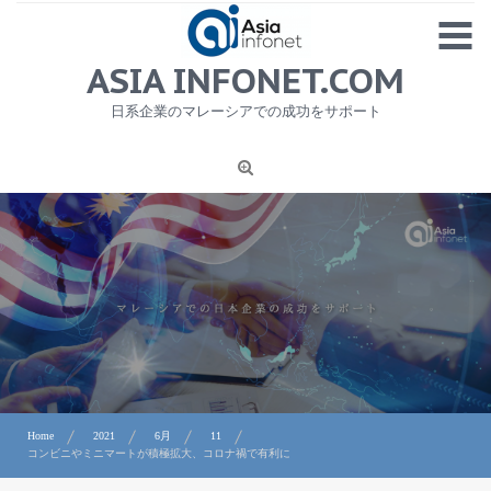
Skip
MENU
to
content
HOME
ASIA INFONET.COM
会社概要
日系企業のマレーシアでの成功をサポート
日本産食品輸出
ニュース
1
労務サービス
プライバシーポリシー及び著作権について
お問合せ
Home
2021
6月
11
コンビニやミニマートが積極拡大、コロナ禍で有利に