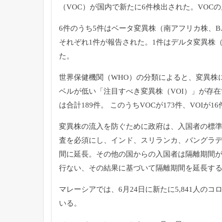
（VOC）
が国内で新たに6件検出された。VOCの
6件のうち5件はベータ変異株（南アフリカ株、B.1
それぞれ1件が報告された。1件はデルタ変異株
た。
世界保健機関（WHO）の分類によると、変異株
ベルが低い「
注目すべき変異株（VOI）」が存
は合計18
9件。 このうちVOCが173件、VOIが1
変異株の流入を防ぐために政府は、入国者の標
査を必須にし、インド、
スリランカ、バングラ
間に延長。
その他の国からの入国者は隔離期間が
行ない、
その結果に基づいて隔離期間を延長す
マレーシアでは、6月24日に新たに5,
841人のコ
いる。