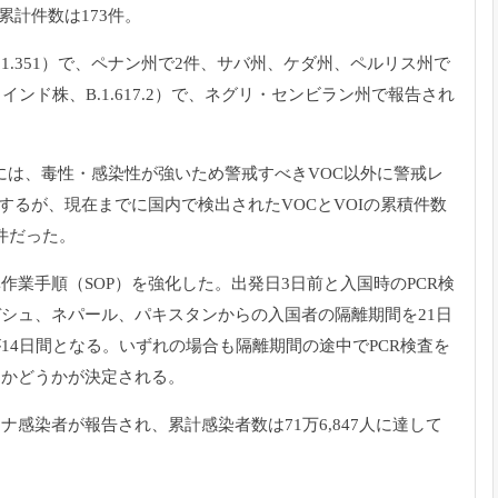
累計件数は173件。
.351）
で、ペナン州で2件、サバ州、ケダ州、
ペルリス州で
（
インド株、B.1.617.2）で、ネグリ・
センビラン州で報告され
には、毒性・
感染性が強いため警戒すべきVOC以外に警戒レ
在するが、
現在までに国内で検出されたVOCとVOIの累積件数
6件だった。
準作業手順（
SOP）を強化した。
出発日3日前と入国時のPCR検
デシュ、ネパール、
パキスタンからの入国者の隔離期間を21日
14日間となる。
いずれの場合も隔離期間の途中でPCR検査を
るかどうかが決定される。
ロナ感染者が報告され、累計感染者数は71万6,
847人に達して