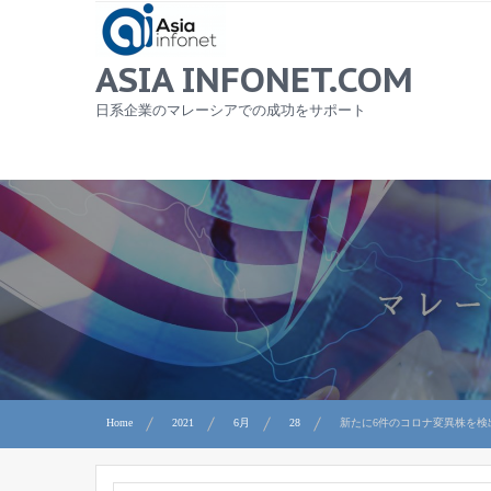
Skip
to
content
ASIA INFONET.COM
日系企業のマレーシアでの成功をサポート
Home
2021
6月
28
新たに6件のコロナ変異株を検