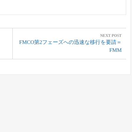
NEXT POST
Next
FMCO第2フェーズへの迅速な移行を要請＝
Post:
FMM