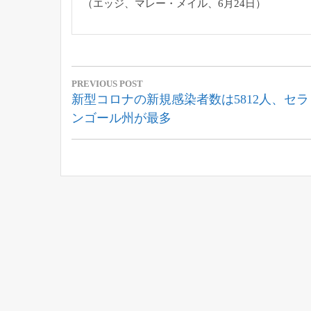
（エッジ、マレー・メイル、6月24日）
投
PREVIOUS POST
稿
Previous
新型コロナの新規感染者数は5812人、セラ
Post:
ンゴール州が最多
ナ
ビ
ゲ
ー
シ
ョ