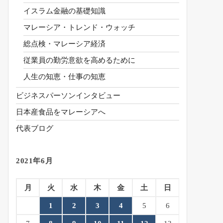
イスラム金融の基礎知識
マレーシア・トレンド・ウォッチ
総点検・マレーシア経済
従業員の勤労意欲を高めるために
人生の知恵・仕事の知恵
ビジネスパーソンインタビュー
日本産食品をマレーシアへ
代表ブログ
2021年6月
月
火
水
木
金
土
日
1
2
3
4
5
6