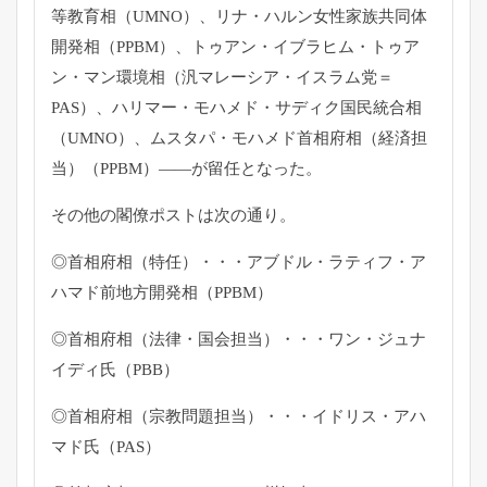
等教育相（UMNO）、リナ・
ハルン女性家族共同体
開発相（PPBM）、トゥアン・
イブラヒム・トゥア
ン・マン環境相（汎マレーシア・イスラム党＝
PAS）、ハリマー・モハメド・サディク国民統合相
（UMNO）
、ムスタパ・モハメド首相府相（経済担
当）（PPBM）——
が留任となった。
その他の閣僚ポストは次の通り。
◎首相府相（特任）・・・アブドル・ラティフ・
ア
ハマド前地方開発相（PPBM）
◎首相府相（法律・国会担当）・・・ワン・ジュナ
イディ氏（
PBB）
◎首相府相（宗教問題担当）・・・イドリス・アハ
マド氏（
PAS）