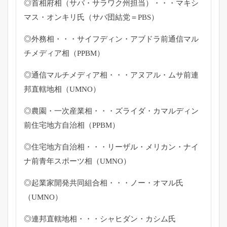
◎首相府相（サバ・サラワク州担当）・・・マキシ
マス・
オンキリ氏（サバ団結党＝PBS）
◎外務相・・・サイフディン・アブドラ前通信マル
チメディア相（
PPBM）
◎通信マルチメディア相・・・アヌアル・ムサ前連
邦直轄地相（
UMNO）
◎農園・一次産業相・・・ズライダ・
カマルディン
前住宅地方自治相（PPBM）
◎住宅地方自治相・・・リーザル・メリカン・
ナイ
ナ前青年スポーツ相（UMNO）
◎起業家開発共同組合相・・・ノー・オマル氏
（UMNO）
◎連邦直轄地相・・・シャヒダン・カシム氏