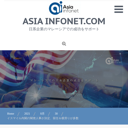
Skip
MENU
to
content
HOME
ASIA INFONET.COM
会社概要
日系企業のマレーシアでの成功をサポート
日本産食品輸出
ニュース
1
労務サービス
プライバシーポリシー及び著作権について
お問合せ
Home
2021
8月
30
イスマイル内閣の閣僚人事が決定、留任＆横滑りが多数