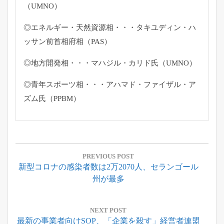
（UMNO）
◎エネルギー・天然資源相・・・タキユディン・
ハ
ッサン前首相府相（PAS）
◎地方開発相・・・マハジル・カリド氏（UMNO）
◎青年スポーツ相・・・アハマド・ファイザル・ア
ズム氏（
PPBM）
投
稿
PREVIOUS POST
Previous
新型コロナの感染者数は2万2070人、セランゴール
ナ
Post:
州が最多
ビ
ゲ
ー
NEXT POST
Next
最新の事業者向けSOP、「企業を殺す」経営者連盟