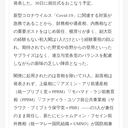
発表した。30日に就任式をおこなう予定。
新型コロナウイルス「Covid-19」
に関連する対策が
急務であることから、財務相や通産相、
内務相など
の重要ポストをはじめ留任、横滑りが多く、
副大臣
の経験もない初入閣は1人だけという経験重視の顔ぶ
れ。
期待されていた野党や在野からの登用といった
サプライズはなく、
連立与党各党のバランスを配慮
しながらの新味の乏しい陣容となっ
た。
閣僚に起用されたのは首相を除いて31人。副首相は
発表されず、
上級相に▽アズミン・アリ前通産相
（統一プリブミ党＝PPBM）
▽モハマド・ラジ前教育
相（PPBM）▽ファディラ・
ユソフ前公共事業相（サ
ラワク・ブミプトラ保守党＝PBB）——
の3人が兼任
のまま留任し、新たにヒシャムディン・
フセイン前
外務相（統一マレー国民組織＝UMNO）
が国防相兼