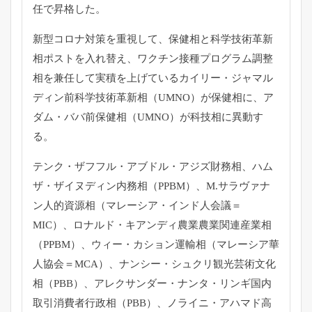
任で昇格した。
新型コロナ対策を重視して、
保健相と科学技術革新
相ポストを入れ替え、
ワクチン接種プログラム調整
相を兼任して実積を上げているカイリ
ー・ジャマル
ディン前科学技術革新相（UMNO）が保健相に、
ア
ダム・ババ前保健相（UMNO）が科技相に異動す
る。
テンク・ザフフル・アブドル・アジズ財務相、ハム
ザ・
ザイヌディン内務相（PPBM）、M.サラヴァナ
ン人的資源相（
マレーシア・インド人会議＝
MIC）、ロナルド・
キアンディ農業農業関連産業相
（PPBM）、ウィー・
カション運輸相（マレーシア華
人協会＝MCA）、ナンシー・
シュクリ観光芸術文化
相（PBB）、アレクサンダー・ナンタ・
リンギ国内
取引消費者行政相（PBB）、ノライニ・
アハマド高