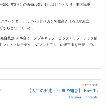
ー2024年3月）の販売台数が1万1,384台となり、非国民車
「エクスパンダー」はパハン州ペカンで生産される現地組立
ンギからとなっている。
台数は8,636台で、ダブルキャブ・ピックアップトラック部
イトン」の上位モデル「ATプレミアム」の限定版を発売してい
NEXT POST
Next
2
【人生の知恵・仕事の知恵】 How To
Post:
Deliver Contents