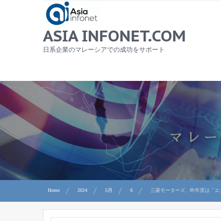
Skip
to
content
ASIA INFONET.COM
日系企業のマレーシアでの成功をサポート
Home
2024
5月
6
三菱モーターズ、昨年度は「エク