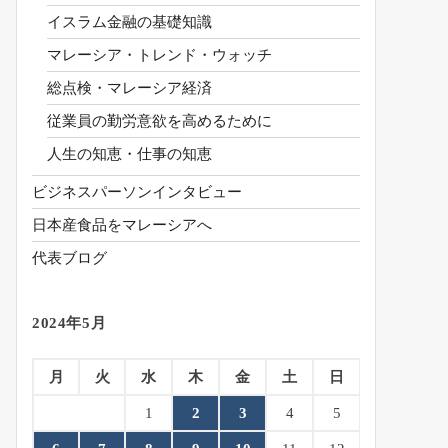
イスラム金融の基礎知識
マレーシア・トレンド・ウォッチ
総点検・マレーシア経済
従業員の勤労意欲を高めるために
人生の知恵・仕事の知恵
ビジネスパーソンインタビュー
日本産食品をマレーシアへ
代表ブログ
2024年5月
月
火
水
木
金
土
日
1
2
3
4
5