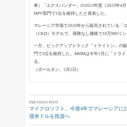
車）「エクスパンダー」の2023年度（2023年4月
MPV部門で1位を維持したと発表した。
マレーシア市場で2020年から販売されている
（CKD）モデルで、保険なし価格で10万980リ
一方、ピックアップトラック「トライトン」の販売
門で2位を維持した。MMMは今年1月に「トラ
る。
（ポールタン、5月2日）
投
PREVIOUS POST
稿
Previous
マイクロソフト、今後4年でマレーシアに2
Post:
億米ドルを投資へ
ナ