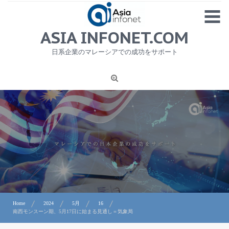
Skip
MENU
to
content
HOME
ASIA INFONET.COM
会社概要
日系企業のマレーシアでの成功をサポート
日本産食品輸出
ニュース
1
労務サービス
プライバシーポリシー及び著作権について
お問合せ
Home
2024
5月
16
南西モンスーン期、5月17日に始まる見通し＝気象局