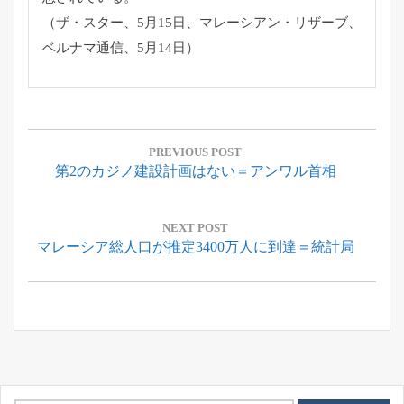
（ザ・スター、5月15日、マレーシアン・リザーブ、
ベルナマ通信、5月14日）
投
稿
PREVIOUS POST
Previous
第2のカジノ建設計画はない＝アンワル首相
ナ
Post:
ビ
ゲ
NEXT POST
Next
マレーシア総人口が推定3400万人に到達＝統計局
ー
Post:
シ
ョ
ン