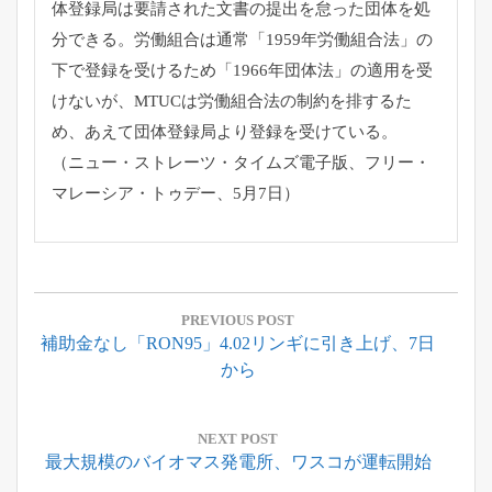
体登録局は要請された文書の提出を怠った団体を処
分できる。
労働組合は通常「1959年労働組合法」
の
下で登録を受けるため「1966年団体法」
の適用を受
けないが、MTUCは労働組合法の制約を排するた
め、
あえて団体登録局より登録を受けている。
（ニュー・ストレーツ・タイムズ電子版、フリー・
マレーシア・
トゥデー、5月7日）
投
稿
PREVIOUS POST
Previous
補助金なし「RON95」4.02リンギに引き上げ、7日
ナ
Post:
から
ビ
ゲ
ー
NEXT POST
Next
最大規模のバイオマス発電所、ワスコが運転開始
シ
Post: