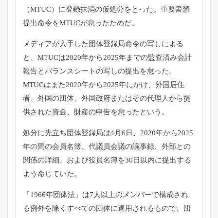
（MTUC）
に登録抹消の仮処分をとった。
重要書類
提出命令をMTUCが怠ったためだ。
メディアが入手した団体登録局命令の写しによる
と、
MTUCは2020年から2025年までの監査済み会計
報告とバ
ランスシートの写しの提出を怠った。
MTUCはまた2020年から2025年にかけ、外国居住
者、
外国の団体、外国政府またはその代理人から提
供された資金、
財産の申告を怠ったという。
処分に先立ち団体登録局は4月6日、
2020年から2025
年の間の会員名簿、代議員会議の議事録、
外部との
関係の詳細、
および役員名簿を30日以内に提出する
よう命じていた。
「1966年団体法」
は7人以上のメンバーで構成され
る例外を除くすべての団体に適用
されるもので、
団