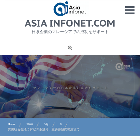
Skip
MENU
to
content
HOME
ASIA INFONET.COM
会社概要
日系企業のマレーシアでの成功をサポート
日本産食品輸出
ニュース
1
労務サービス
プライバシーポリシー及び著作権について
お問合せ
Home
2026
5月
8
労働組合会議に解散の仮処分、重要書類提出怠慢で