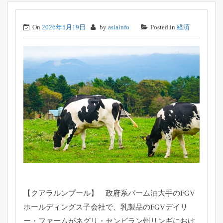
On
2026年5月19日
by
asiainfo
Posted in
経済
【クアラルンプール】 政府系パーム油大手のFGV
ホールディングス子会社で、
乳製品のFGVデイリ
ー・ファームがネグリ・
センビラン州リンギにおけ