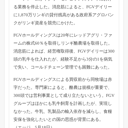
る業務を停止した。消息筋によると、
FGVデイリー
に1,
870万リンギの貸付残高がある政府系アグロバン
クがリンギ資産
を競売にかけた。
FGVホールディングスは20年にレッドアグリ・
ファ
ームの株式60％を取得しリンギ酪農場を取得した。
消息筋によれば、経営権取得後、
FGVデイリーは300
頭の乳牛を仕入れたが、
経験不足から3分の1を病気
で失い、
コールドチェーン管理でも困難にあった。
FGVホールディングスによる買収前から同牧場は赤
字だった。
専門家によると、酪農は規模が重要で、
300頭では営利事業として成り立たないという。
FGV
グループはほかにも乳牛飼育を計画したが、
実現し
なかった。牛乳、乳製品の輸入依存を減らし、
食糧
安保を強化したいとの国の思惑が背景にある。
（エッジ、5月18日）