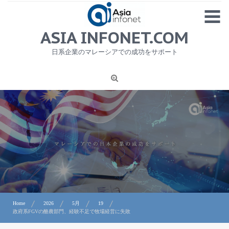
Skip
MENU
to
content
HOME
ASIA INFONET.COM
会社概要
日系企業のマレーシアでの成功をサポート
日本産食品輸出
ニュース
1
労務サービス
プライバシーポリシー及び著作権について
お問合せ
Home
2026
5月
19
政府系FGVの酪農部門、経験不足で牧場経営に失敗