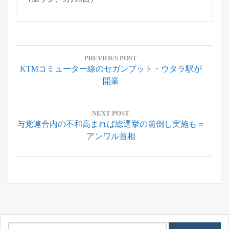
投
稿
PREVIOUS POST
Previous
KTMコミューター線のセガンブット・ウタラ駅が
ナ
Post:
開業
ビ
ゲ
ー
NEXT POST
Next
与党連合内の不和高まれば総選挙の前倒し実施も＝
シ
Post:
アンワル首相
ョ
ン
検