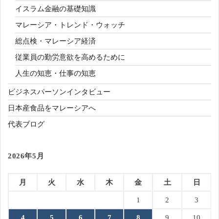
イスラム金融の基礎知識
マレーシア・トレンド・ウォッチ
総点検・マレーシア経済
従業員の勤労意欲を高めるために
人生の知恵・仕事の知恵
ビジネスパーソンインタビュー
日本産食品をマレーシアへ
代表ブログ
2026年5月
月
火
水
木
金
土
日
1
2
3
4
5
6
7
8
9
10