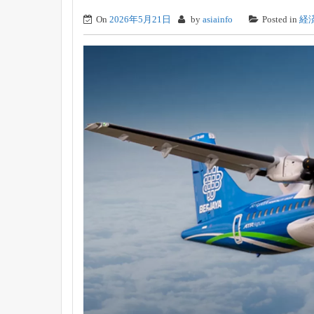
On
2026年5月21日
by
asiainfo
Posted in
経