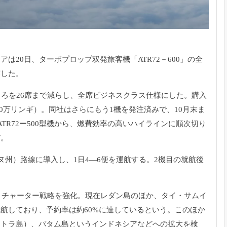
アは20日、
ターボプロップ双発旅客機「ATR72－600」
の全
露した。
ころを26席まで減らし、
全席ビジネスクラス仕様にした。購入
500万リンギ）。
同社はさらにもう1機を発注済みで、
10月末ま
ATR72ー500型機から、
燃費効率の高いハイラインに順次切り
だ。
ヌ州）
路線に導入し、1日4―6便を運航する。
2機目の就航後
・
チャーター戦略を強化。現在レダン島のほか、タイ・
サムイ
航しており、予約率は約60%に達しているという。
このほか
マトラ島）
、バタム島というインドネシアなどへの拡大を検