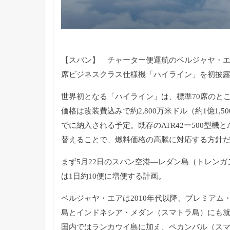
【スバン】 チャーター便運航のベルジャヤ・エ
席ビジネスクラス仕様機「ハイライン」を初披
世界初となる「ハイライン」は、
標準70席のと
価格は改装費込みで約2,
800万米ドル（約1億1,
でに納入される予定。
既存のATR42ー500型機と
替えることで、
燃料価格の高騰に対応する方針
まず5月22日のスバン空港―レダン島（トレンガ
は1日約10便に増便する計画。
ベルジャヤ・エアは2010年代以降、プレミアム
島とインドネシア・メダン（スマトラ島）
にも就
国内ではランカウイ島に加え、ペカンバル（ス