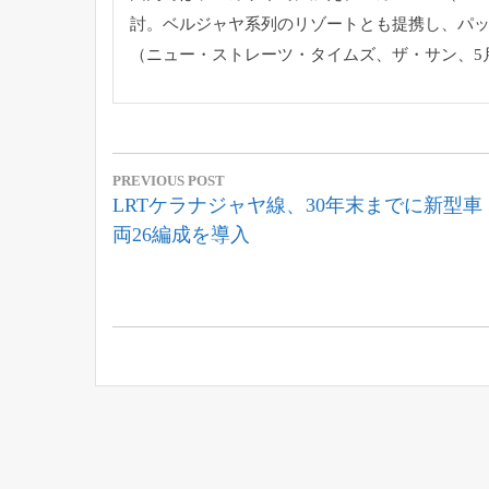
討。
ベルジャヤ系列のリゾートとも提携し、
パ
（ニュー・ストレーツ・タイムズ、ザ・サン、5月
投
PREVIOUS POST
稿
Previous
LRTケラナジャヤ線、30年末までに新型車
Post:
両26編成を導入
ナ
ビ
ゲ
ー
シ