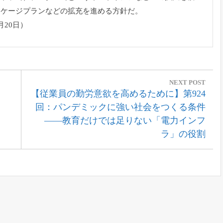
ッケージプランなどの拡充を進める方針だ。
20日）
NEXT POST
Next
【従業員の勤労意欲を高めるために】第924
Post:
回：パンデミックに強い社会をつくる条件
――教育だけでは足りない「電力インフ
ラ」の役割