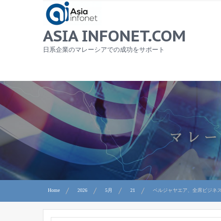
Skip
to
content
ASIA INFONET.COM
日系企業のマレーシアでの成功をサポート
Home
2026
5月
21
ベルジャヤエア、全席ビジネ