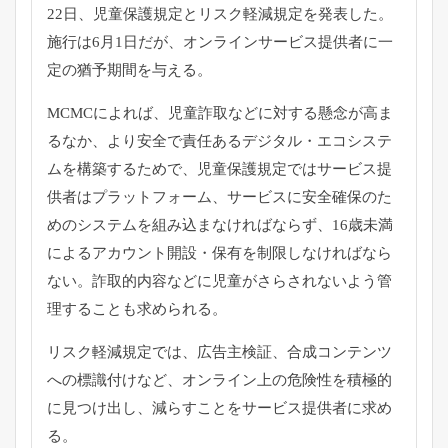
22日、
児童保護規定とリスク軽減規定を発表した。
施行は6月1日だが、
オンラインサービス提供者に一
定の猶予期間を与える。
MCMCによれば、児童詐取などに対する懸念が高ま
るなか、
より安全で責任あるデジタル・エコシステ
ムを構築するためで、
児童保護規定ではサービス提
供者はプラットフォーム、
サービスに安全確保のた
めのシステムを組み込まなければならず、
16歳未満
によるアカウント開設・
保有を制限しなければなら
ない。
詐取的内容などに児童がさらされないよう管
理することも求められ
る。
リスク軽減規定では、広告主検証、
合成コンテンツ
への標識付けなど、
オンライン上の危険性を積極的
に見つけ出し、
減らすことをサービス提供者に求め
る。