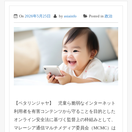
On
2026年5月25日
by
asiainfo
Posted in
政治
【ペタリンジャヤ】 児童ら脆弱なインターネット
利用者を有害コンテンツから守ること
を目的とした
オンライン安全法に基づく監督上の枠組みとして、
マレーシア通信マルチメディア委員会（MCMC）は