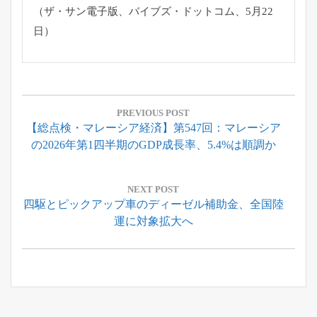
（ザ・サン電子版、バイブズ・ドットコム、5月22
日）
投
稿
PREVIOUS POST
Previous
【総点検・マレーシア経済】第547回：マレーシア
ナ
Post:
の2026年第1四半期のGDP成長率、5.4%は順調か
ビ
ゲ
ー
NEXT POST
Next
四駆とピックアップ車のディーゼル補助金、全国陸
シ
Post:
運に対象拡大へ
ョ
ン