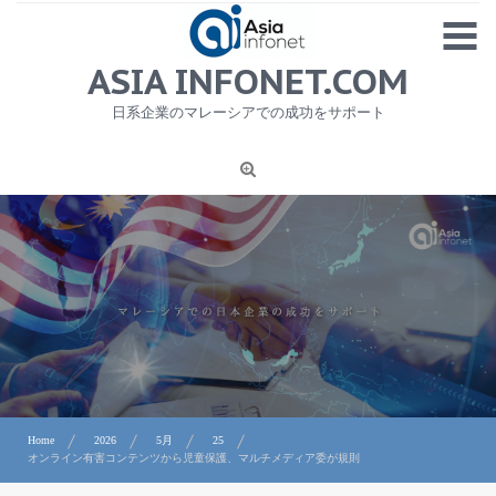
Skip
MENU
to
content
HOME
ASIA INFONET.COM
会社概要
日系企業のマレーシアでの成功をサポート
日本産食品輸出
ニュース
1
労務サービス
プライバシーポリシー及び著作権について
お問合せ
Home
2026
5月
25
オンライン有害コンテンツから児童保護、マルチメディア委が規則