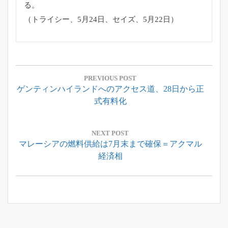
る。
（トライシー、5月24日、セイズ、5月22日）
投
稿
PREVIOUS POST
Previous
ゲンティンハイランドへのアクセス道、28日から正
ナ
Post:
式有料化
ビ
ゲ
ー
NEXT POST
Next
マレーシアの燃料供給は7月末まで確保＝アクマル
シ
Post:
経済相
ョ
ン