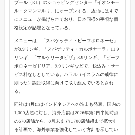
プール（KL）
のショッピングセンター「イオンモー
ル・タマンマルリ」
にオープンする。店頭にはすで
にメニューが掲げられており、
日本同様の手頃な価
格設定が話題となっている。
メニューは、「スパゲッティ・ビーフボロネーゼ」
が8.
9リンギ、「スパゲッティ・カルボナーラ」11.9
リンギ、「
マルゲリータピザ」8.9リンギ、「ビーフ
ボロネーゼドリア」
9.9リンギなどで、税込み・サー
ビス料なしとしている。
ハラル（イスラムの戒律に
則った）
認証取得に向けて取り組んでいるとされ
る。
同社は4月にはインドネシアへの進出も発表。国内の
1,
000店超に対し、
海外店舗は2026年第2四半期時点
の670店舗から、
8月末までに700店舗超まで拡大す
る計画で、
海外事業を強化していく方針を示してい