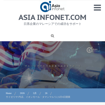
Skip
MENU
to
content
HOME
ASIA INFONET.COM
会社概要
日系企業のマレーシアでの成功をサポート
日本産食品輸出
ニュース
1
労務サービス
プライバシーポリシー及び著作権について
お問合せ
Home
2026
5月
26
サイゼリヤ1号店、イオンモール・タマンマルリに6月4日開業