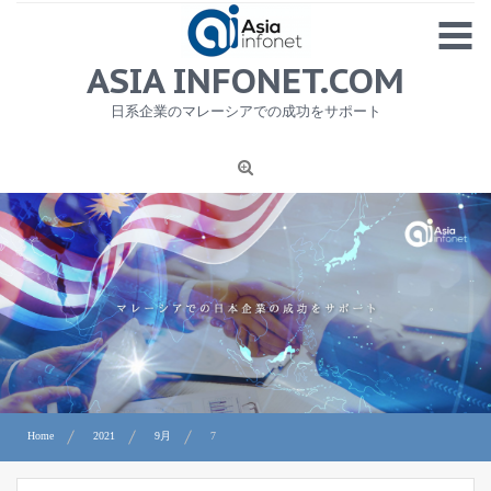
Skip
MENU
to
content
HOME
ASIA INFONET.COM
会社概要
日系企業のマレーシアでの成功をサポート
日本産食品輸出
ニュース
1
労務サービス
プライバシーポリシー及び著作権について
お問合せ
Home
2021
9月
7