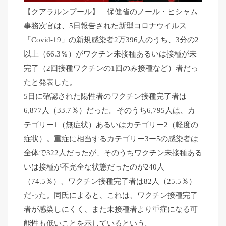
【クアラルンプール】 保健省のノール・ヒシャム
事務次官は、
5日報告された新型コロナウイルス
「Covid-19」
の新規感染者2万396人のうち、3分の2
以上（66.3％）
がワクチン未接種あるいは接種が未
完了（
2回接種ワクチンの1回のみ接種など）者だっ
たと発表した。
5日に確認された陽性者のワクチン接種完了者は
6,877人（
33.7％）だった。そのうち6,795人は、カ
テゴリー1（
無症状）あるいはカテゴリー2（軽度の
症状）。
重症に相当するカテゴリー3ー5の感染者は
全体で322人だった
が、
そのうちワクチン未接種ある
いは接種が不完全な状態だったのが2
40人
（74.5％）、ワクチン接種完了者は82人（25.5％
）
だった。同氏によると、これは、
ワクチン接種完了
者が感染しにくく、
また未接種者より重症になる可
能性も低いことを示しているという
。