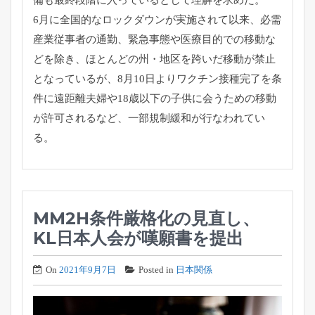
6月に全国的なロックダウンが実施されて以来、
必需
産業従事者の通勤、緊急事態や医療目的での移動な
どを除き、
ほとんどの州・地区を跨いだ移動が禁止
となっているが、
8月10日よりワクチン接種完了を条
件に遠距離夫婦や18歳以下
の子供に会うための移動
が許可されるなど、
一部規制緩和が行なわれてい
る。
MM2H条件厳格化の見直し、
KL日本人会が嘆願書を提出
On
2021年9月7日
Posted in
日本関係