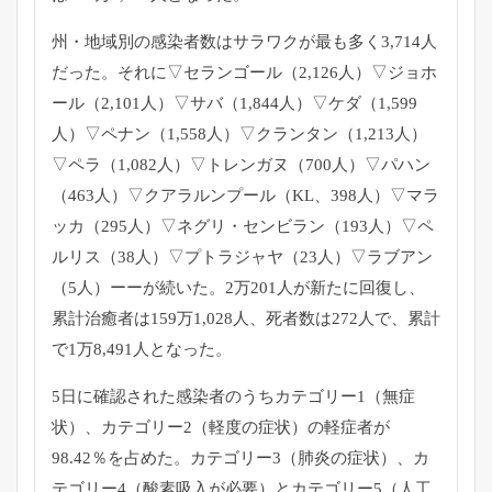
州・地域別の感染者数はサラワクが最も多く3,714人
だった。
それに▽セランゴール（2,126人）▽ジョホ
ール（2,
101人）▽サバ（1,844人）▽ケダ（1,599
人）▽
ペナン（1,558人）▽クランタン（1,213人）
▽ペラ（
1,082人）▽トレンガヌ（700人）▽パハン
（463人）▽
クアラルンプール（KL、398人）▽マラ
ッカ（295人）▽
ネグリ・センビラン（193人）▽ペ
ルリス（38人）▽
プトラジャヤ（23人）▽ラブアン
（5人）ーーが続いた。
2万201人が新たに回復し、
累計治癒者は159万1,
028人、死者数は272人で、累計
で1万8,
491人となった。
5日に確認された感染者のうちカテゴリー1（無症
状）、
カテゴリー2（軽度の症状）の軽症者が
98.42％を占めた。
カテゴリー3（肺炎の症状）、カ
テゴリー4（酸素吸入が必要）
とカテゴリー5（人工