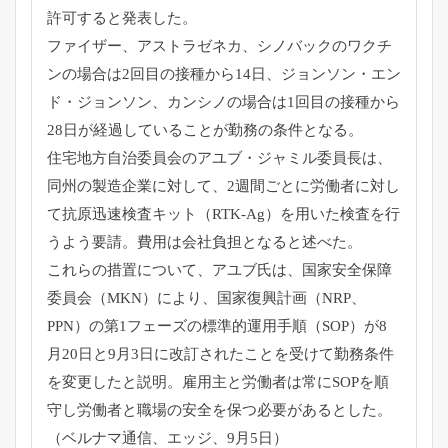
許可すると
発表した。
ファイザー、アストラゼネカ、
シノバックのワクチ
ンの場合は2回目の接種から14日、
ジョンソン・エン
ド・ジョンソン、
カンシノの場合は1回目の接種から
28日が経過していることが勤
務の条件となる。
住宅地方自治委員会のアユブ・ジャミル委員長は、
同州の製造企業に対して、
2週間ごとに労働者に対し
て抗原迅速検査キット（RTK-Ag）
を用いた検査を行
うよう要請。費用は会社負担となると述べた。
これらの措置について、アユブ氏は、国家安全保障
委員会（
MKN）により、国家復興計画（NRP、
PPN）
の第1フェーズの標準的運用手順（SOP）
が8
月20日と9月3日に改訂されたことを受けて勤務条件
を変更
したと説明。
雇用主と労働者は常にSOPを順
守し労働者と職場の安全を保つ必
要があるとした。
（ベルナマ通信、エッジ、9月5日）