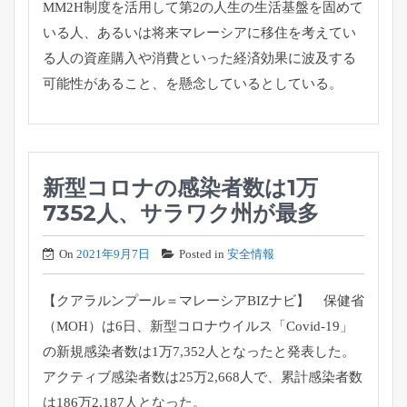
MM2H制度を活用して第2の人生の生活基盤を
固めて
いる人、
あるいは将来マレーシアに移住を考えてい
る人の資産購入や消費と
いった経済効果に波及する
可能性があること、
を懸念しているとしている。
新型コロナの感染者数は1万
7352人、サラワク州が最多
On
2021年9月7日
Posted in
安全情報
【クアラルンプール＝マレーシアBIZナビ】 保健省
（MOH）は6日、新型コロナウイルス「Covid-
19」
の新規感染者数は1万7,352人となったと発表した。
アクティブ感染者数は25万2,668人で、
累計感染者数
は186万2,187人となった。