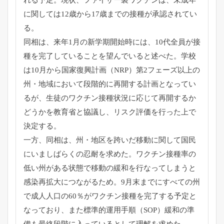
に関しては12歳から17歳までの接種が承認されてい
る。
同相は、来年1月の新学期開始時には、
10代全員が接
種を完了していることを望んでいると述べた。
学校
は10月から国家復興計画（NRP）第2フェーズ以上の
州・
地域において段階的に再開する計画となってい
るが、
生徒のワクチン接種状況に応じて再開するか
どうかを教育省と協議
し、リスク評価を行った上で
決定する。
一方、同相は、州・
地区を跨いだ移動に関して国民
にいましばらくの忍耐を求めた。
ワクチン接種率の
低い州がある状態で移動の緩和を行なってしまう
と
感染再拡大につながるため。
9月末までにすべての州
で成人人口の60％
がワクチン接種を完了する予定と
なっており、
また標準的運用手順（SOP）
緩和の準
備も最終段階に入っているとして理解を求めた。