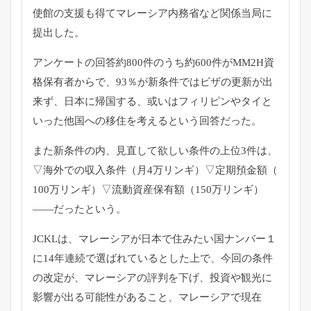
使館の支援も得てマレーシア内務省など関係当
局に
提出した。
アンケートの回答約800件のうち約600件がMM2H資
格保有
者からで、93％が新条件ではビザの更新が出
来ず、
日本に帰国する、
或いはフィリピンやタイと
いった他国への移住を考えるという回答
だった。
また新条件の内、見直して欲しい条件の上位3件は、
▽
海外での収入条件（月4万リンギ）▽定期預金額（
100万リンギ）▽流動資産保有額（150万リンギ）
——
だったという。
JCKLは、
マレーシアが日本で住みたい国ナンバー１
に14年連続で選ばれて
いるとした上で、今回の条件
の改定が、マレーシアの評判を下げ、
投資や観光に
影響が出る可能性があること、
マレーシアで現在