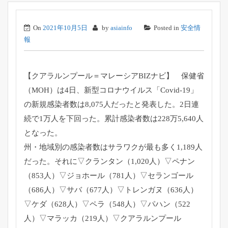
On
2021年10月5日
by
asiainfo
Posted in
安全情
報
【クアラルンプール＝マレーシアBIZナビ】 保健省
（MOH）は4日、新型コロナウイルス「Covid-
19」
の新規感染者数は8,075人だったと発表した。
2日連
続で1万人を下回った。累計感染者数は228万5,
640人
となった。
州・地域別の感染者数はサラワクが最も多く1,189人
だった。
それに▽クランタン（1,020人）▽ペナン
（853人）▽
ジョホール（781人）▽セランゴール
（686人）▽サバ（
677人）▽トレンガヌ（636人）
▽ケダ（628人）▽ペラ（
548人）▽パハン（522
人）▽マラッカ（219人）▽
クアラルンプール