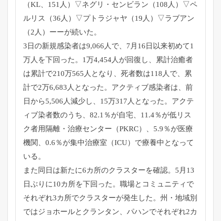
（KL、151人）▽ネグリ・センビラン（
108人）▽ペ
ルリス（36人）▽プトラジャヤ（19人）▽
ラブアン
（2人）ーーが続いた。
3日の新規感染者は9,066人で、
7月16日以来初めて1
万人を下回った。1万4,
454人が回復し、累計治癒者
は累計で210万565人となり、
死者数は118人で、累
計で2万6,683人となった。
アクティブ感染者は、前
日から5,506人減少し、
15万317人となった。アクテ
ィブ染者数のうち、82.1％
が自宅、11.4％が低リス
ク者用隔離・治療センター（
PKRC）、5.9％が医療
機関、0.6％が集中治療室（
ICU）で療養中となって
いる。
また同日は新たに6カ所のクラスターを確認。
5月13
日ぶりに10カ所を下回った。
職場とコミュニティで
それぞれ3カ所でクラスターが発生した。
州・地域別
ではジョホールとクランタン、
パハンでそれぞれ2カ