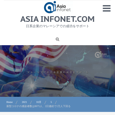
Skip
MENU
to
content
HOME
ASIA INFONET.COM
会社概要
日系企業のマレーシアでの成功をサポート
日本産食品輸出
ニュース
1
労務サービス
プライバシーポリシー及び著作権について
お問合せ
Home
2021
10月
5
新型コロナの感染者数は8075人、2日連続で1万人下回る