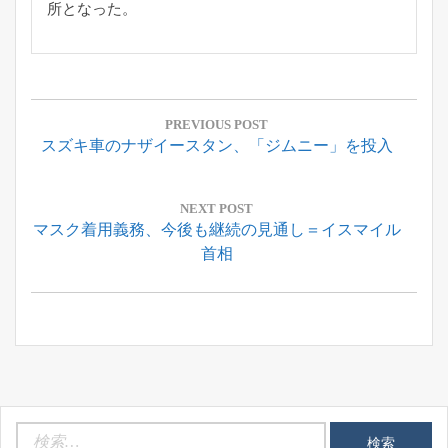
所となった。
投
稿
PREVIOUS POST
Previous
スズキ車のナザイースタン、「ジムニー」を投入
ナ
Post:
ビ
ゲ
NEXT POST
Next
マスク着用義務、今後も継続の見通し＝イスマイル
ー
Post:
首相
シ
ョ
ン
検