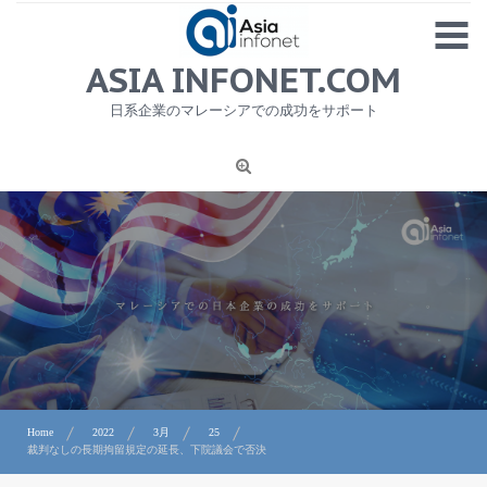
Skip
MENU
to
content
HOME
ASIA INFONET.COM
会社概要
日系企業のマレーシアでの成功をサポート
日本産食品輸出
ニュース
1
労務サービス
プライバシーポリシー及び著作権について
お問合せ
Home
2022
3月
25
裁判なしの長期拘留規定の延長、下院議会で否決