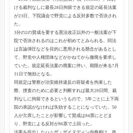
ける裁判なしに最長28日拘留できる規定の延長法案
が23日
、下院議会で野党による反対多数で否決され
た。
3分の2の賛成を要する憲法改正以外の一般法案が下
院で否決され
るのはこれが初めてとみられる。
同法
は言論弾圧などを目的に悪用される懸念があるとし
て、
野党や人権団体などがかねてから撤廃を要求し
ていた。
規定延長法案の廃案に伴い、期限が来る7月
31日で無効となる。
同規定は警察が治安維持違反の容疑者を拘束した
際、
捜査のために必要と判断すれば最大28日間、
裁
判なしに拘留できるというもので、
5年ごとに上下両
院の承認がなければ失効することになっていた。
50
人が欠席したことが影響して賛成は84票にとどま
り、
野党による反対が86票で上回った。
法案を提出したハムザ・ザイヌディン内務相は、
政