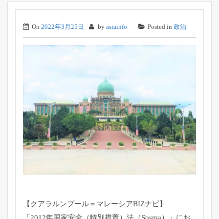
On
2022年3月25日
by
asiainfo
Posted in
政治
【クアラルンプール＝マレーシアBIZナビ】
「2012年国家安全（特別措置）法（Sosma）」
にお