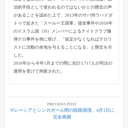
治的手段として使われるのではないかとの懸念の声
があることを
認めた上で、2013年のサバ州ラハドダ
トゥで起きた「
スールー王国軍」侵攻事件や2016年
のイスラム国（IS）
メンバーによるナイトクラブ爆
弾テロ事件を例に挙げ、「
規定がなくなればテロリ
ストに活動の余地を与えることになる」
と懸念を示
した。
2016年から今年1月までの間に合計3,
717人が同法の
適用を受けて拘留された。
投
稿
PREVIOUS POST
Previous
マレーシアとシンガポール間の陸路国境、4月1日に
ナ
Post:
完全再開
ビ