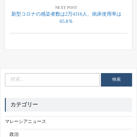
ゲ
ー
NEXT POST
Next
新型コロナの感染者数は2万4316人、病床使用率は
シ
Post:
65.8％
ョ
ン
検
索:
カテゴリー
マレーシアニュース
政治