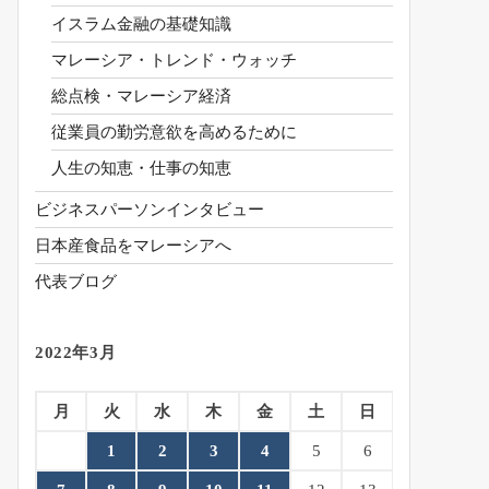
イスラム金融の基礎知識
マレーシア・トレンド・ウォッチ
総点検・マレーシア経済
従業員の勤労意欲を高めるために
人生の知恵・仕事の知恵
ビジネスパーソンインタビュー
日本産食品をマレーシアへ
代表ブログ
2022年3月
月
火
水
木
金
土
日
1
2
3
4
5
6