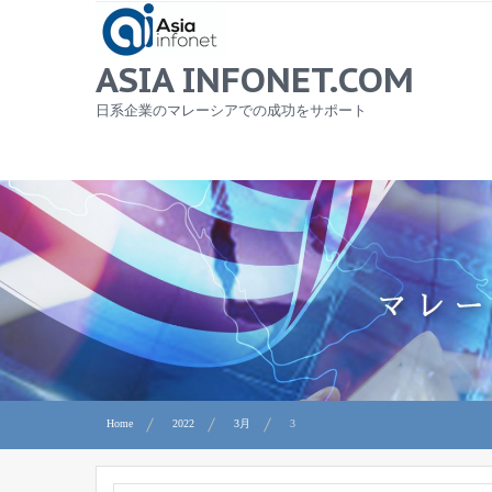
Skip
to
content
ASIA INFONET.COM
日系企業のマレーシアでの成功をサポート
Home
2022
3月
3