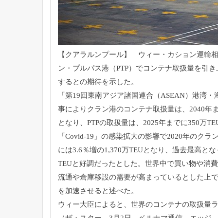
【クアラルンプール】 ウィー・カション運輸相
ン・プルパス港（
PTP）
でコンテナ取扱量を引き
するとの期待を示した。
「第19回東南アジア諸国連合（ASEAN）港湾・
事によりクラン港のコンテナ取扱量は、
2040年
となり、PTPの取扱量は、
2025年までに350万
「Covid-19」
の感染拡大の影響で2020年のクラ
には3.6％増の1,
370万TEUとなり、過去最高と
TEUと好調だったとした。
世界中で買い物や消費
流通や倉庫移設の需要が高まっているとした上
を加速させると述べた。
ウィー大臣によると、世界のコンテナの取扱量
（ザ・スター、3月2日、ベルナマ通信、エッジ、