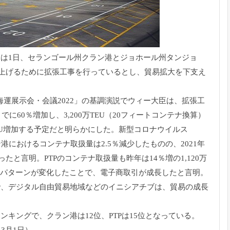
は1日、
セランゴール州クラン港とジョホール州タンジョ
上げるために拡張工事を行っているとし、
貿易拡大を下支え
海運展示会・
会議2022」の基調演説でウィー大臣は、
拡張工
までに60％増加し、3,200万TEU（
20フィートコンテナ換算）
TEU増加する予定だと明らかにした。
新型コロナウイルス
ン港におけるコンテナ取扱量
は2.5％減少したものの、2021年
なったと言明。
PTPのコンテナ取扱量も昨年は14％増の1,
120万
パターンが変化したことで、
電子商取引が成長したと言明。
で、
デジタル自由貿易地域などのイニシアチブは、
貿易の成長
ランキングで、
クラン港は12位、PTPは15位となっている。
3月1日）