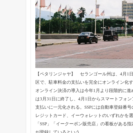
【ペタリンジャヤ】 セランゴール州は、4月1
区で、
駐車料金の支払いを完全にオンライン化
オンライン決済の導入は今年1月より段階的に進
は3月31日に終了し
、4月1日からスマートフォ
支払いに一元化される。
SSPには自動車登録番
レジットカード、
イーウォレットのいずれかを
「SSP」「
イークーポン販売店」
の看板がある指
が登録しているという。