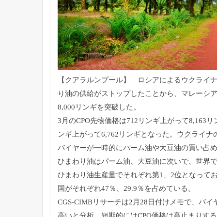
【クアラルンプール】 ロシアによるウクライ
り油の供給がストップしたこ
とから、マレーシア
8,000リンギを突破した。
3月のCPO先物価格は712リンギ上がって8,
163
ンギ上がって6,
762リンギとなった。
ウクライナ
バイヤーが一時的にパーム油や大豆油の買い占
ひまわり油はパーム油、大豆油に次いで、
世界で
ひまわり油生産量でそれぞれ第1、
2位となって
国がそれぞれ47％、29.9％
を占めている。
CGS-CIMBリサーチは2月28日付けメモで、
バイ
高いと分析。
短期的にはCPO価格は高止まりする