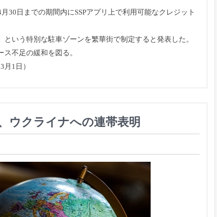
ら4月30日までの期間内にSSPアプリ上で利用可
能なクレジット
」
という特別な駐車ゾーンを繁華街で制定すると発表した。
ース不足の緩和を
図る。
3月1日）
官、ウクライナへの連帯表明