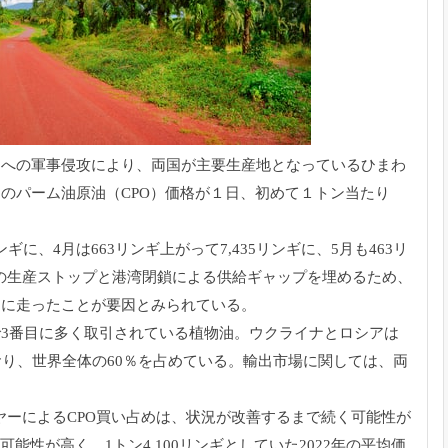
ナへの軍事侵攻により、
両国が主要生産地となっているひまわ
のパーム油原油（CPO）価格が１日、
初めて１トン当たり
リンギに、4月は663リンギ上がって7,
435リンギに、5月も463リ
の生産ストップと港湾閉鎖による供給ギャップを埋める
ため、
めに走ったことが要
因とみられている。
3番目に多く取引されている植物油。
ウクライナとロシアは
おり、世界全体の60％を占めている。
輸出市場に関しては、両
ヤーによるCPO買い占めは、
状況が改善するまで続く可能性が
可能性が高く、1トン4,
100リンギとしていた2022年の平均価