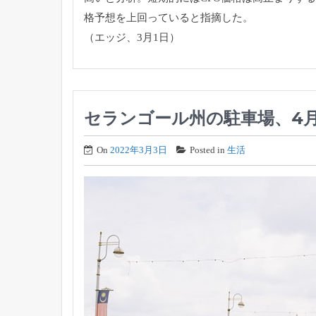
格予想を上回っている
と指摘した。
（エッジ、3月1日）
セランゴール州の駐車場、4
On
2022年3月3日
Posted in
生活