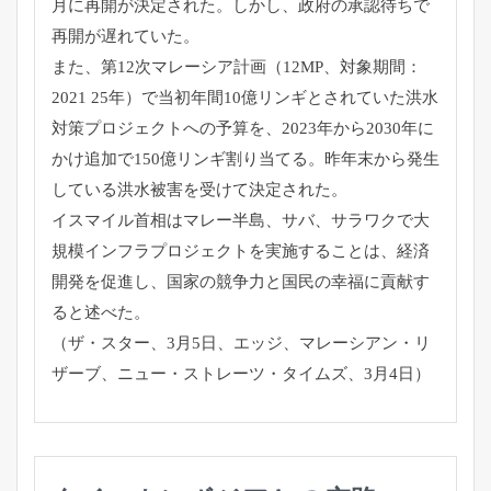
月に再開が決定された。しかし、
政府の承認待ちで
再開が遅れていた。
また、第12次マレーシア計画（12MP、対象期間：
2021 25年）
で当初年間10億リンギとされていた洪水
対策プロジェクトへの予
算を、
2023年から2030年に
かけ追加で150億リンギ割り当てる
。昨年末から発生
している洪水被害を受けて決定された。
イスマイル首相はマレー半島、サバ、
サラワクで大
規模インフラプロジェクトを実施することは、
経済
開発を促進し、
国家の競争力と国民の幸福に貢献す
ると述べた。
（ザ・スター、3月5日、エッジ、マレーシアン・リ
ザーブ、
ニュー・ストレーツ・タイムズ、3月4日）