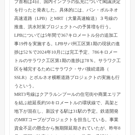
ブ首相は4日、
国内インフラの拡充について閣議決定
を行ったと発表した。
具体的には、パン・ボルネオ
高速道路（LPB）とMRT（
大量高速輸送）３号線の
推進、
洪水対策プロジェクトへの予算増を行う。
LPBについては5年間で367キロメートル分の追加工
事19件
を実施する。LPBサバ州工区第1期の現状の進
捗は52％
で2024年10月には完工予定、
786キロメー
トルのサラワク工区第1期の進捗は78％。
サラワク工
区を補完するためにサラワク・サバ接続道路（
SSLR）とボルネオ横断道路プロジェクトの実施も行
うという。
MRT3号線はクアラルンプールの住宅街や商業エリア
を結ぶ総延
長約50キロメートルの環状線で、高架と
地下が混在し、
新設する駅は31駅の予定。
鉄道開発
のMRTコープがプロジェクトを担当している。
事業
資金不足の懸念から無期限延期されていたが、
昨年8