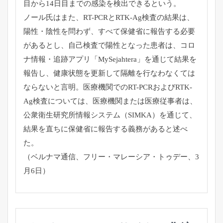
目から14日目までの感染を検出できるという。
ノール氏はまた、RT-PCRとRTK-Ag検査の結果は、
陽性・陰性を問わず、すべて保健省に報告する必要
があるとし、
自己検査で陽性となった患者は、コロ
ナ情報・追跡アプリ「
MySejahtera」を通じて結果を
報告し、
健康状態を更新して隔離を行なわなくては
ならないと言明。
医療機関でのRT-PCRおよびRTK-
Ag検査については、
医療機関または医療従事者は、
公衆衛生研究所情報システム（
SIMKA）を通じて、
結果を直ちに保健省に報告する義務があると述べ
た。
（ベルナマ通信、フリー・マレーシア・トゥデー、3
月6日）