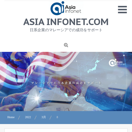
Skip
MENU
to
content
HOME
ASIA INFONET.COM
会社概要
日系企業のマレーシアでの成功をサポート
日本産食品輸出
ニュース
1
労務サービス
プライバシーポリシー及び著作権について
お問合せ
Home
2022
3月
8