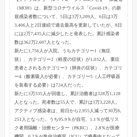
（MOH）は、新型コロナウイルス「Covid-19」
の新
規感染者数について、5日は3万3,209人、
6日は3万
3,406人と2日連続で過去最高を更新していたが、
8日
には2万7,435人に減少したと発表した。
累計感染者
数は362万2,607人となった。
新たに1,756人が入院。うちカテゴリー1（無症
状）、
カテゴリー2（軽度の症状）が1,032人、
重症
患者とされるカテゴリー3（肺炎の症状）、カテゴリ
ー4（
酸素吸入が必要）、カテゴリー5（人工呼吸器
を装着する必要）
は724人だった。
新たに3万335人が回復し、累計治癒者は328万1,
128
人となった。死者数は55人で、累計は3万3,228人。
アクティブ感染者は、前日から2,955人減って30万8,
251人となった。うち95.9％が自宅、1.1％
が低リス
ク者用隔離・治療センター（PKRC）、2.8％
が医療
機関、0.2％が集中治療室（ICU）
で療養中となって