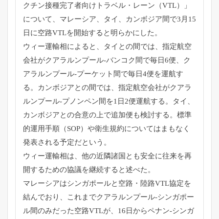
クチン接種完了者向けトラベル・レーン（VTL）」
について、
マレーシア、タイ、
カンボジア間で3月15
日に空路VTLを開始すると明らかにした
。
ウィー運輸相によると、タイとの間では、
指定航空
会社がクアラルンプール-バンコク間で毎日6便、
ク
アラルンプール-プーケット間で毎日4便を運航す
る。
カンボジアとの間では、指定航空会社がクアラ
ルンプール-
プノンペン間を1日2便運航する。タイ、
カンボジアとの合意の上で追加便も検討する。標準
的運用手順（
SOP）や衛生規約についてはまもなく
発表される予定だという。
ウィー運輸相は、
他の近隣諸国とも安全に往来を再
開するための協議を継続すると述
べた。
マレーシアはシンガポールと空路・陸路VTL協定を
結んでおり、
これまでクアラルンプール-
シンガポー
ル間のみだった空路VTLが、16日からペナン-
シンガ