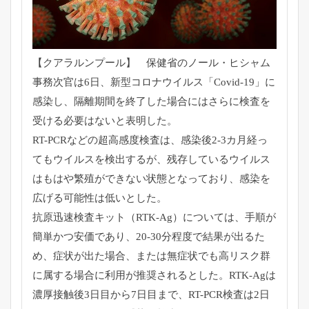
【クアラルンプール】 保健省のノール・ヒシャム
事務次官は6日、新型コロナウイルス「
Covid-19」に
感染し、
隔離期間を終了した場合にはさらに検査を
受ける必要はないと表明
した。
RT-PCRなどの超高感度検査は、感染後2-
3カ月経っ
てもウイルスを検出するが、
残存しているウイルス
はもはや繁殖ができない状態となっており、
感染を
広げる可能性は低いとした。
抗原迅速検査キット（RTK-Ag）については、
手順が
簡単かつ安価であり、20-30分程度で結果が出るた
め、
症状が出た場合、
または無症状でも高リスク群
に属する場合に利用が推奨されるとし
た。RTK-Agは
濃厚接触後3日目から7日目まで、RT-
PCR検査は2日