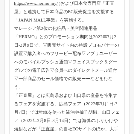
https://www.hermo.my/
)および日本食専門店「正直
屋」と連携して日本商品のEC販売促進を支援する
「JAPAN MALL事業」を実施する。
マレーシア第2位の化粧品・美容関連用品
「HERMO」とのプロモーション期間は2022年3月2
日-3月9日で、▽販売サイト内の特設プロモバナーの
設置▽購入者へのフリービー配布▽アプリユーザー
へのモバイルプッシュ通知▽フェイスブック＆グー
グルでの電子広告▽会員へのダイレクトメール送付
▽一部商品のセール価格での販売ーーなどを行な
う。
「正直屋」とは広島県および山口県の産品を特集す
るフェアを実施する。広島フェア（2022年3月1日-3
月7日）では牡蠣を使った醤油や柚子胡椒、山口フェ
ア（2022年3月8日-3月14日）では海藻のふりかけや
焼酎などが「正直屋」の自社ECサイトのほか、大手