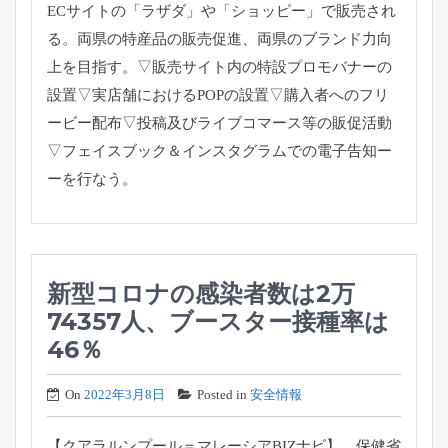
ECサイトの「ラザダ」や「ショッピー」で販売され
る。両県の特産品の販売促進、両県のブランド力向
上を目指す。▽販売サイト内の特設プロモバナーの
設置▽実店舗におけるPOPの設置▽購入者へのフリ
ービー配布▽投稿及びライブコマース等の販促活動
▽フェイスブック＆インスタグラムでの電子告知ー
ーを行なう。
新型コロナの感染者数は2万
74357人、ブースター接種率は
46％
On
2022年3月8日
Posted in
安全情報
【クアラルンプール＝マレーシアBIZナビ】 保健省