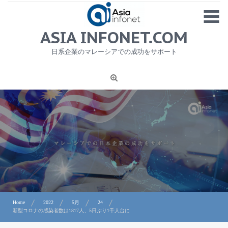
Skip
MENU
to
content
HOME
ASIA INFONET.COM
会社概要
日系企業のマレーシアでの成功をサポート
日本産食品輸出
ニュース
1
労務サービス
プライバシーポリシー及び著作権について
お問合せ
Home
2022
5月
24
新型コロナの感染者数は1817人、5日ぶり1千人台に