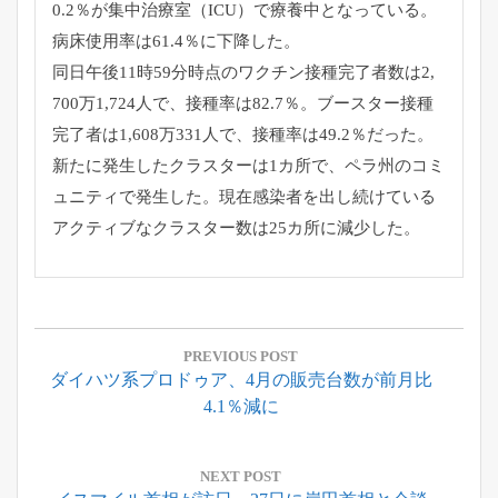
0.2％が集中治療室（ICU）
で療養中となっている。
病床使用率は61.4％に下降した。
同日午後11時59分時点のワクチン接種完了者数は2,
700万1,724人で、接種率は82.7％。
ブースター接種
完了者は1,608万331人で、接種率は49.
2％だった。
新たに発生したクラスターは1カ所で、
ペラ州のコミ
ュニティで発生した。
現在感染者を出し続けている
アクティブなクラスター数は25カ所
に減少した。
投
稿
PREVIOUS POST
Previous
ダイハツ系プロドゥア、4月の販売台数が前月比
ナ
Post:
4.1％減に
ビ
ゲ
ー
NEXT POST