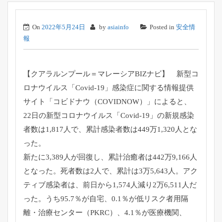
On
2022年5月24日
by
asiainfo
Posted in
安全情
報
【クアラルンプール＝マレーシアBIZナビ】 新型コ
ロナウイルス「Covid-19」
感染症に関する情報提供
サイト「コビドナウ（COVIDNOW）
」によると、
22日の新型コロナウイルス「Covid-19」
の新規感染
者数は1,817人で、累計感染者数は449万1,
320人とな
った。
新たに3,389人が回復し、累計治癒者は442万9,
166人
となった。死者数は2人で、累計は3万5,643人。
アク
ティブ感染者は、前日から1,574人減り2万6,
511人だ
った。うち95.7％が自宅、0.1％
が低リスク者用隔
離・治療センター（PKRC）、4.1％
が医療機関、