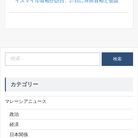
Next
イスマイル首相が訪日、27日に岸田首相と会談
シ
Post:
ョ
ン
検
索:
カテゴリー
マレーシアニュース
政治
経済
日本関係