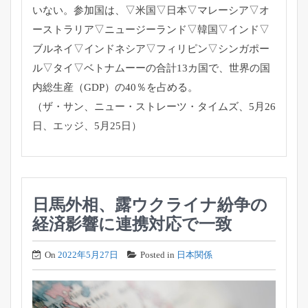
いない。参加国は、▽米国▽日本▽
マレーシア▽オ
ーストラリア▽ニュージーランド▽韓国▽インド▽
ブルネイ▽インドネシア▽フィリピン▽シンガポー
ル▽タイ▽
ベトナムーーの合計13カ国で、世界の国
内総生産（GDP）
の40％を占める。
（ザ・サン、ニュー・ストレーツ・タイムズ、5月26
日、
エッジ、5月25日）
日馬外相、露ウクライナ紛争の
経済影響に連携対応で一致
On
2022年5月27日
Posted in
日本関係