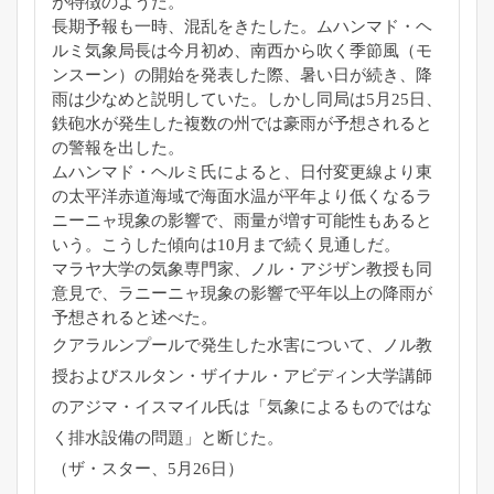
が特徴のようだ
。
長期予報も一時、混乱をきたした。ムハンマド・
ヘ
ルミ気象局長は今月初め、南西から吹く季節風（モ
ンスーン）
の開始を発表した際、暑い日が続き、
降
雨は少なめと説明していた。しかし同局は5月25日、
鉄砲水が発生した複数の州では豪雨が予想されると
の警報を出した
。
ムハンマド・ヘルミ氏によると、
日付変更線より東
の太平洋赤道海域で海面水温が平年より低くなる
ラ
ニーニャ現象の影響で、雨量が増す可能性もあると
いう。
こうした傾向は10月まで続く見通しだ。
マラヤ大学の気象専門家、ノル・アジザン教授も同
意見で、
ラニーニャ現象の影響で平年以上の降雨が
予想されると述べた。
クアラルンプールで発生した水害について、
ノル教
授およびスルタン・ザイナル・
アビディン大学講師
のアジマ・イスマイル氏は「
気象によるものではな
く排水設備の問題」と断じた。
（ザ・スター、5月26日）