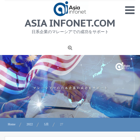
Skip
MENU
to
content
HOME
ASIA INFONET.COM
会社概要
日系企業のマレーシアでの成功をサポート
日本産食品輸出
ニュース
1
労務サービス
プライバシーポリシー及び著作権について
お問合せ
Home
2022
5月
27