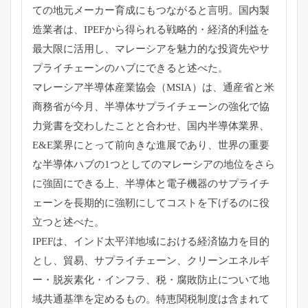
ての地元メーカー育成にもつながると
言明。国内製
造業者は、IPEFから得られる戦略的・
経済的利益を
最大限に活用し、
マレーシアを魅力的な投資先やサ
プライチェーンのハブにできると
述べた。
マレーシア半導体産業協会（MSIA）は、
通産省と米
商務省が今月、
半導体サプライチェーンの強化で協
力覚書を交わしたことと合わせ
、国内半導体業界、
E&E業界にとって前向きな進展であり、
世界の重要
な半導体ハブの1つとしてのマレーシアの地位をさら
に
強固にできる上、
半導体と電子機器のサプライチ
ェーンを長期的に強靭にしてコスト
を下げるのに役
立つと述べた。
IPEFは、インド太平洋地域における経済協力を目的
とし、
貿易、サプライチェーン、クリーンエネルギ
ー・脱炭素化・
インフラ、税・腐敗防止について地
域共通基準を定めるもの。
特恵関税制度は含まれて