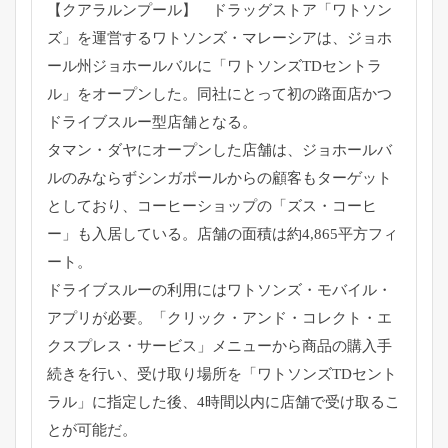
【クアラルンプール】 ドラッグストア「ワトソン
ズ」を運営するワトソンズ・
マレーシアは、ジョホ
ール州ジョホールバルに「
ワトソンズTDセントラ
ル」をオープンした。
同社にとって初の路面店かつ
ドライブスルー型店舗となる。
タマン・ダヤにオープンした店舗は、
ジョホールバ
ルのみならずシンガポールからの顧客もターゲット
と
しており、コーヒーショップの「ズス・コーヒ
ー」
も入居している。店舗の面積は約4,865平方フィ
ート。
ドライブスルーの利用にはワトソンズ・モバイル・
アプリが必要。
「クリック・アンド・コレクト・エ
クスプレス・サービス」
メニューから商品の購入手
続きを行い、受け取り場所を「
ワトソンズTDセント
ラル」に指定した後、
4時間以内に店舗で受け取るこ
とが可能だ。