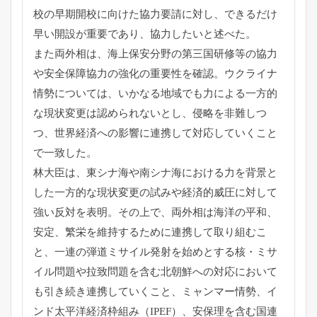
校の早期開校に向けた協力要請に対し、
できるだけ
早い開設が重要であり、協力したいと述べた。
また両外相は、
海上保安分野の第三国研修等の協力
や安全保障協力の強化の重要性
を確認。ウクライナ
情勢については、
いかなる地域でも力による一方的
な現状変更は認められないとし、
侵略を非難しつ
つ、
世界経済への影響に連携して対応していくこと
で一致した。
林大臣は、
東シナ海や南シナ海における力を背景と
した一方的な現状変更の試
みや経済的威圧に対して
強い反対を表明。その上で、
両外相は海洋の平和、
安定、
繁栄を維持するために連携して取り組むこ
と、
一連の弾道ミサイル発射を始めとする核・
ミサ
イル問題や拉致問題を含む北朝鮮への対応において
も引き続き
連携していくこと、ミャンマー情勢、イ
ンド太平洋経済枠組み（
IPEF）、
安保理を含む国連