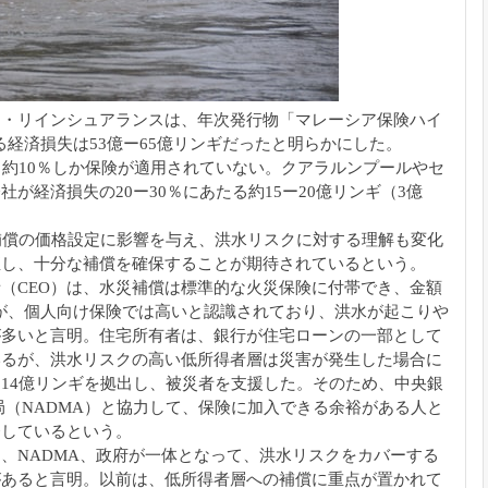
ン・リインシュアランスは、年次発行物「
マレーシア保険ハイ
る経済損失は53億ー65億リンギだったと
明らかにした。
約10％
しか保険が適用されていない。
クアラルンプールやセ
社が経済損失の20ー30％
にあたる約15ー20億リンギ（3億
補償の価格設定に影響を
与え、洪水リスクに対する理解も変化
直し、
十分な補償を確保することが期待されているという。
（CEO）は、
水災補償は標準的な火災保険に付帯でき、金額
が、
個人向け保険では高いと認識されており、
洪水が起こりや
が多
いと言明。住宅所有者は、
銀行が住宅ローンの一部として
いるが、
洪水リスクの高い低所得者層は災害が発生した場合に
14億リンギを拠出し、
被災者を支援した。そのため、中央銀
（NADMA）と協力して、
保険に加入できる余裕がある人と
発しているという。
、NADMA、
政府が一体となって、
洪水リスクをカバーする
があると言明。以前は、
低所得者層への補償に重点が置かれて