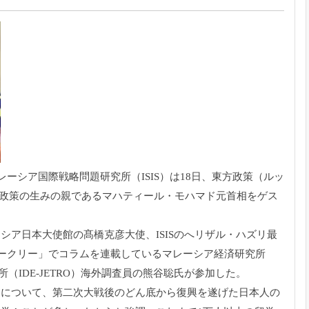
レーシア国際戦略問題研究所（ISIS）は18日、東方政策（ルッ
東方政策の生みの親であるマハティール・モハマド元首相をゲス
シア日本大使館の髙橋克彦大使、ISISのへリザル・ハズリ最
ィークリー」でコラムを連載しているマレーシア経済研究所
所（IDE-JETRO）海外調査員の熊谷聡氏が参加した。
とについて、第二次大戦後のどん底から復興を遂げた日本人の