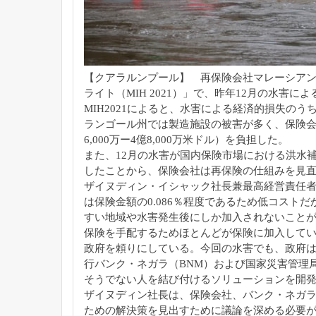
【クアラルンプール】 再保険会社マレーシア
ライト（MIH 2021）」で、
昨年12月の水害によ
MIH2021によると、水害による経済的損失のうち
ランゴール州では製造施設の被害が多く、
保険会
6,000万ー4億8,
000万米ドル）を負担した。
また、
12月の水害が国内保険市場における洪水
したことから、
保険会社は再保険の仕組みを見
ザイヌディン・イシャック社長兼最高経営責任者
は保険金額の0.
086％程度であるため低コストだ
すい地域や水害発生後にしか加入されないこと
保険を手配するためほとんどが保険
に加入して
政府を頼りに
している。今回の水害でも、政府は
行バンク・ネガラ（BNM）
および国家災害管理局
そうでない人を結び付けるソリュ
ーションを開
ザイヌディン社長は、保険会社、バンク・ネガラ
ための解決策を見出すために議論を深める
必要