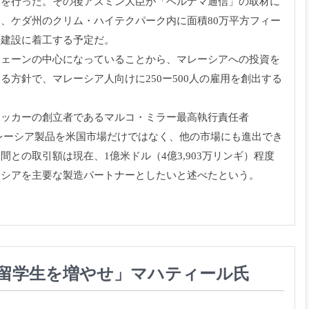
合を行った。
その後アズミン大臣が「ベルナマ通信」
の取材に
は、
ケダ州のクリム・
ハイテクパーク内に面積80万平方フィー
場建設に着工する予定だ。
チェーンの中心になっていることから、
マレーシアへの投資を
する方針で、
マレーシア人向けに250ー500人の雇用を創出する
ラッカーの創立者であるマルコ・
ミラー最高執行責任者
レーシア製品を米国市場だけではなく、
他の市場にも進出でき
間との取引額は現在、1億米ドル（4億3,
903万リンギ）程度
ーシアを主要な製造パートナーとしたいと述べたという。
）
の留学生を増やせ」マハティール氏