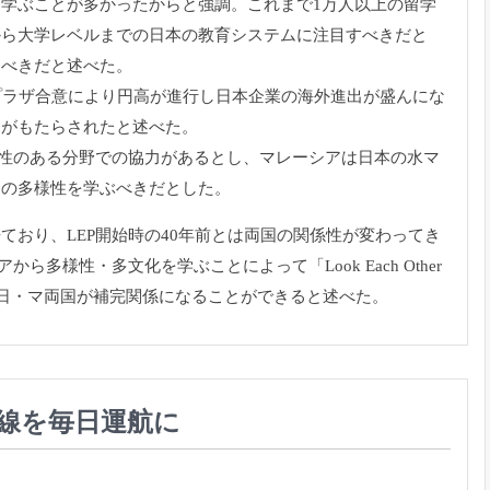
学ぶことが多かったからと強調。これまで1万人以上の留学
から大学レベルまでの日本の教育システムに注目すべきだと
すべきだと述べた。
プラザ合意により円高が進行し日本企業の海外進出が盛んにな
資がもたらされたと述べた。
在性のある分野での協力があるとし、マレーシアは日本の水マ
アの多様性を学ぶべきだとした。
ており、LEP開始時の40年前とは両国の関係性が変わってき
多様性・多文化を学ぶことによって「Look Each Other
し、日・マ両国が補完関係になることができると述べた。
L線を毎日運航に