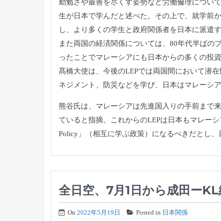
勤勉さや最善を尽くす姿勢など労働倫理について
生が日本で学んだと述べた。その上で、就学前
し、より多くの学生と政府関係者を日本に派遣
また両国の経済関係については、80年代半ばの
ったことでマレーシアにも日本からの多くの投
髙橋大使は、今後のLEPでは両国間において潜
ネジメント、防災などを学び、日本はマレーシ
熊谷氏は、マレーシアは先進国入りの手前まで来
ていると指摘。これからのLEPは日本もマレーシアから
Policy」（相互に学ぶ政策）になるべきだと
全日空、7月1日から成田ーK
On
2022年5月19日
Posted in
日本関係