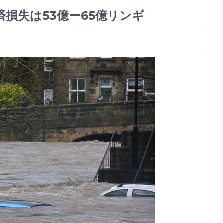
済損失は53億ー65億リンギ