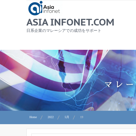
Skip
to
content
ASIA INFONET.COM
日系企業のマレーシアでの成功をサポート
Home
2022
5月
19