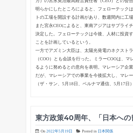
カ）
の宮永英治最高経営責任者（CEO）との会
明らかにしたところによると、フェローテック
トの工場を開設する計画
があり、数週間内に工
また宮永CEOによると、
東南アジアはサプライ
決定した。フェローテックは今後、
人材に投資
ことを計画
しているという。
一方でアズミン大臣は、
太陽光発電のネクスト
（COO）とも会談を行った。
ミラーCOOは、マ
るように努めるとの意向を表明。
マレーシア企業
だが、マレーシアでの事業を今後拡大し、
マレ
（ザ・サン、5月18日、ベルナマ通信、5月17日
東方政策40周年、「日本へ
On
2022年5月19日
Posted in
日本関係