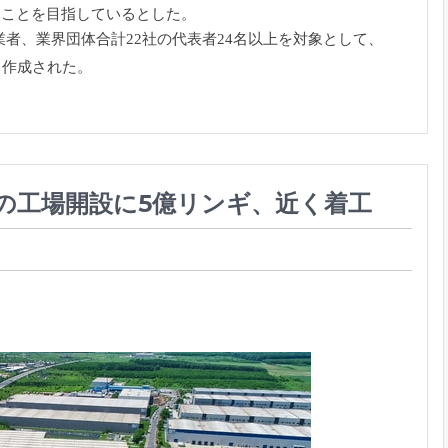
ることを目指しているとした。
業者、
業界団体合計22社の代表者24名以上を対象として、
き作成され
た。
）
の工場開設に5億リンギ、近く着工