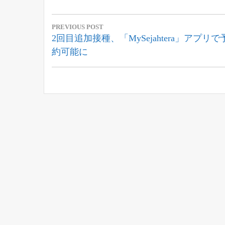
投
PREVIOUS POST
稿
Previous
2回目追加接種、「MySejahtera」アプリで
Post:
約可能に
ナ
ビ
ゲ
ー
シ
ョ
ン