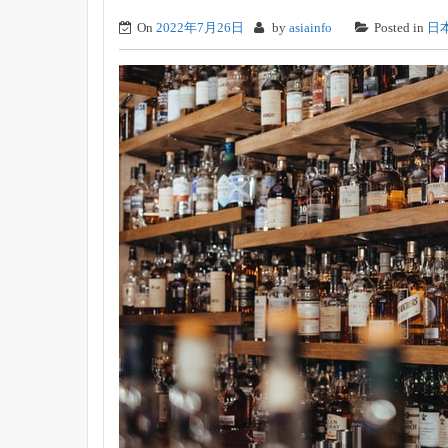
On
2022年7月26日
by
asiainfo
Posted in
日