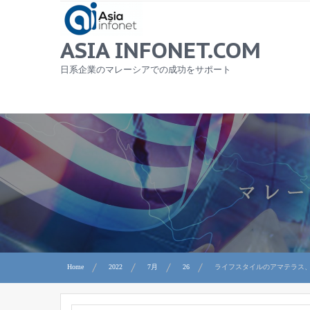
Skip
to
content
ASIA INFONET.COM
日系企業のマレーシアでの成功をサポート
Home
2022
7月
26
ライフスタイルのアマテラス、