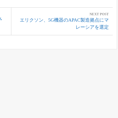
NEXT POST
Next
予
エリクソン、5G機器のAPAC製造拠点にマ
Post:
レーシアを選定