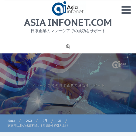
Skip
MENU
to
content
HOME
ASIA INFONET.COM
会社概要
日系企業のマレーシアでの成功をサポート
日本産食品輸出
ニュース
1
労務サービス
プライバシーポリシー及び著作権について
お問合せ
Home
2022
7月
28
家庭用以外の水道料金、8月1日付で引き上げ