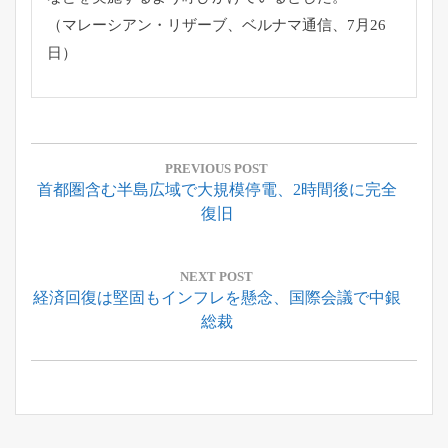
（マレーシアン・リザーブ、ベルナマ通信、7月26
日）
投
稿
PREVIOUS POST
Previous
首都圏含む半島広域で大規模停電、2時間後に完全
ナ
Post:
復旧
ビ
ゲ
ー
NEXT POST
Next
経済回復は堅固もインフレを懸念、国際会議で中銀
シ
Post:
総裁
ョ
ン