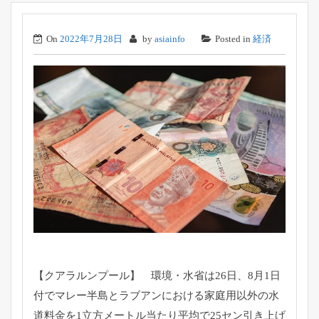
On
2022年7月28日
by
asiainfo
Posted in
経済
【クアラルンプール】 環境・水省は26日、
8月1日
付でマレー半島とラブアンにおける家庭用以外の水
道料金
を1立方メートル当たり平均で25セン引き上げ