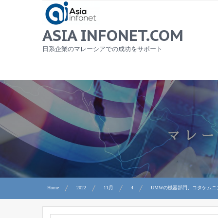
Skip
to
content
ASIA INFONET.COM
日系企業のマレーシアでの成功をサポート
Home
2022
11月
4
UMWの機器部門、コタケムニ