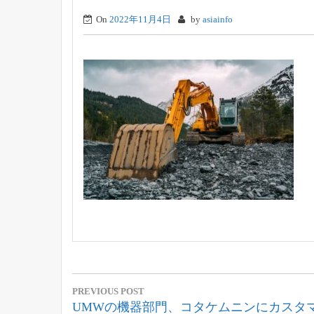
On
2022年11月4日
by
asiainfo
投
PREVIOUS POST
稿
Previous
UMWの機器部門、コタケムニンにカスタ