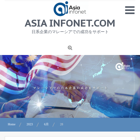
Skip
MENU
to
content
HOME
ASIA INFONET.COM
会社概要
日系企業のマレーシアでの成功をサポート
日本産食品輸出
ニュース
1
労務サービス
プライバシーポリシー及び著作権について
お問合せ
Home
2023
6月
28