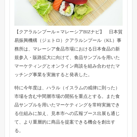
【クアラルンプール＝マレーシアBIZナビ】 日本貿
易振興機構（ジェトロ）クアラルンプール（KL）
事
務所は、マレーシア食品市場における日本食品の新
規参入・
販路拡大に向けて、
食品サンプルを用いた
マーケティングとオンライン商談を組み合わ
せたマ
ッチング事業を実施すると発表した。
特に今年度は、ハラル（イスラムの戒律に則った）
市場を含む中間層市場の開拓を重点とする。
また食
品サンプルを用いたマーケティングを常時実施でき
る仕組み
に加え、見本市への広報ブース出展も通じ
て、
より重層的に商品を提案できる機会を創出す
る。