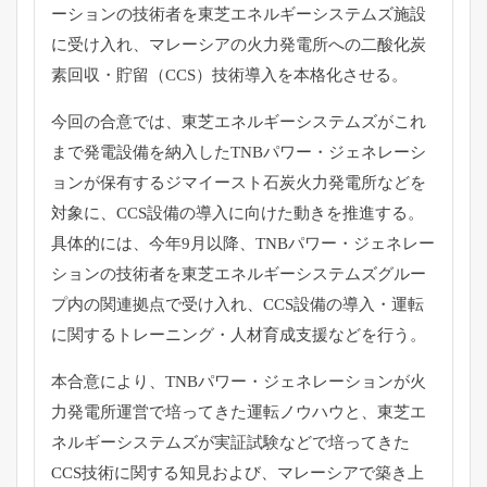
ーションの技術者を東芝エネルギーシステムズ施設
に受け
入れ、マレーシアの火力発電所への二酸化炭
素回収・貯留（
CCS）技術導入を本格化させる。
今回の合意では、
東芝エネルギーシステムズがこれ
まで発電設備を納入したTNBパ
ワー・
ジェネレーシ
ョンが保有するジマイースト石炭火力発電所などを
対
象に、CCS設備の導入に向けた動きを推進する。
具体的には、
今年9月以降、TNBパワー・
ジェネレー
ションの技術者を東芝エネルギーシステムズグルー
プ内
の関連拠点で受け入れ、CCS設備の導入・
運転
に関するトレーニング・人材育成支援などを行う。
本合意により、TNBパワー・
ジェネレーションが火
力発電所運営で培ってきた運転ノウハウと、
東芝エ
ネルギーシステムズが実証試験などで培ってきた
CCS技術
に関する知見および、
マレーシアで築き上