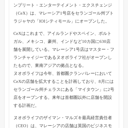
ンプリート・
エンターテイメント・エクスチェンジ
（CeX）は、
マレーシア1号店をセランゴール州プト
ラジャヤの「
IOIシティモール」にオープンした。
CeXはこれまで、アイルランドやスペイン、ポルト
ガル、
メキシコ、豪州、
インドなど10カ国に630店
舗を展開している。
マレーシア1号店はマスター・
フ
ランチャイジーであるヌオボライフ社がオープンし
たもので、
東南アジアの拠点となる。
ヌオボライフは今年、
首都圏クランバレーにおいて
CeXの店舗を拡大することを計画し
ており、8月には
セランゴール州チェラスにある「マイタウン」
に2号
店をオープンする。
来年は首都圏以外に店舗を開設
する計画だ。
ヌオボライフのザイマン・マルズキ最高経営責任者
（CEO）は、
マレーシアの店舗は英国のビジネスモ