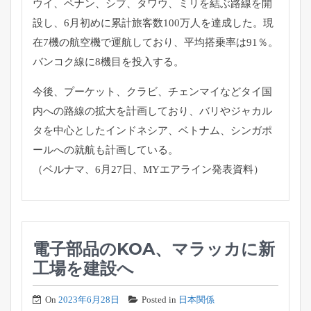
ウイ、ペナン、シブ、タワウ、ミリを結ぶ路線を開
設し、6月初めに累計旅客数100万人を達成した。現
在7機の航空機で運航しており、平均搭乗率は91％。
バンコク線に8機目を投入する。
今後、プーケット、クラビ、チェンマイなどタイ国
内への路線の拡大を計画しており、バリやジャカル
タを中心としたインドネシア、ベトナム、シンガポ
ールへの就航も計画している。
（ベルナマ、6月27日、MYエアライン発表資料）
電子部品のKOA、マラッカに新
工場を建設へ
On
2023年6月28日
Posted in
日本関係