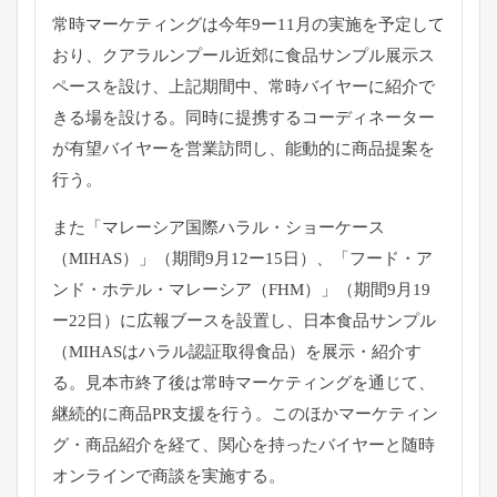
常時マーケティングは今年9ー11月の実施を予定して
おり、
クアラルンプール近郊に食品サンプル展示ス
ペースを設け、
上記期間中、常時バイヤーに紹介で
きる場を設ける。
同時に提携するコーディネーター
が有望バイヤーを営業訪問し、
能動的に商品提案を
行う。
また「マレーシア国際ハラル・ショーケース
（MIHAS）」（
期間9月12ー15日）、「フード・ア
ンド・ホテル・
マレーシア（FHM）」（期間9月19
ー22日）
に広報ブースを設置し、日本食品サンプル
（
MIHASはハラル認証取得食品）を展示・紹介す
る。
見本市終了後は常時マーケティングを通じて、
継続的に商品PR支援を行う。このほかマーケティン
グ・
商品紹介を経て、
関心を持ったバイヤーと随時
オンラインで商談を実施する。