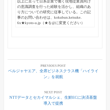
以上に亘って日系企業で働く現地従業員向け
の意識
調査を行った経験を活かし、
組織のあ
り方についての研究に従事している。この記
事のお問い合わせは、kokubun.keisuke.
6x★kyoto-u.jp（★を@に変更ください）
投
稿
PREVIOUS POST
Previous
ベルジャヤエア、全席ビジネスクラス機「ハイライ
ナ
Post:
ン」を就航
ビ
ゲ
ー
NEXT POST
Next
NTTデータとセカイマルシェ、生鮮ECに決済基盤
シ
Post:
導入で提携
ョ