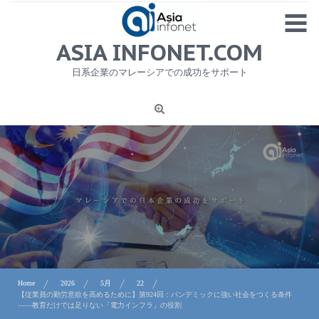
Skip
MENU
to
content
HOME
ASIA INFONET.COM
会社概要
日系企業のマレーシアでの成功をサポート
日本産食品輸出
ニュース
1
労務サービス
プライバシーポリシー及び著作権について
お問合せ
Home
2026
5月
22
【従業員の勤労意欲を高めるために】第924回：パンデミックに強い社会をつくる条件
――教育だけでは足りない「電力インフラ」の役割