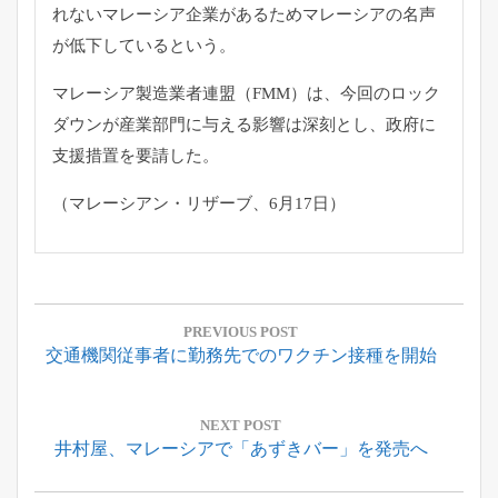
れないマレーシア企業があるためマレーシアの名声
が
低下しているという。
マレーシア製造業者連盟（FMM）は、
今回のロック
ダウンが産業部門に与える影響は深刻とし、
政府に
支援措置を要請した。
（マレーシアン・リザーブ、6月17日）
投
稿
PREVIOUS POST
Previous
交通機関従事者に勤務先でのワクチン接種を開始
ナ
Post:
ビ
ゲ
NEXT POST
Next
井村屋、マレーシアで「あずきバー」を発売へ
ー
Post:
シ