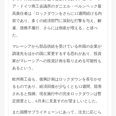
ア・
ドイツ商工会議所のダニエル・ベルンベック最
高責任者は「
ロックダウンをさらに12週間続ける内
容であり、
多くの経済部門に深刻な打撃を与え、解
雇、債務不履行、
さらには倒産が増える」と述べ
た。
マレーシアから部品供給を受けている外国の企業が
調達先をほかの
国に変更するする恐れがあり、
投資
家がマレーシアへの投資計画を取り止める可能性も
あるという
。
欧州商工会も、復興計画はロックダウンを長引かせ
るものであり、
経済回復が少なくとも12週間、阻害
されると指摘。
現在施行中の完全ロックダウンは暫
定措置とし、
6月末に見直すのが望ましいとした。
また国際サプライチェーンにあって、
注文に応じら