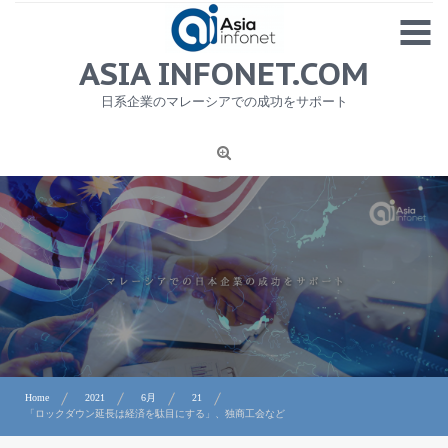
Skip
MENU
to
content
HOME
ASIA INFONET.COM
会社概要
日系企業のマレーシアでの成功をサポート
日本産食品輸出
ニュース
1
労務サービス
プライバシーポリシー及び著作権について
お問合せ
Home
2021
6月
21
「ロックダウン延長は経済を駄目にする」、独商工会など