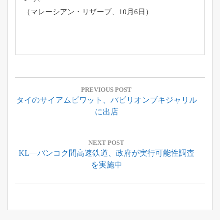
（マレーシアン・リザーブ、10月6日）
投
稿
PREVIOUS POST
Previous
タイのサイアムピワット、パビリオンブキジャリル
ナ
Post:
に出店
ビ
ゲ
ー
NEXT POST
Next
KL―バンコク間高速鉄道、政府が実行可能性調査
シ
Post:
を実施中
ョ
ン