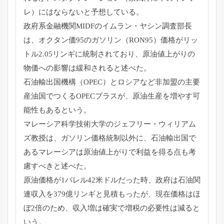
レ）
にはならないと予想している。
政府系金融機関MIDFのイムラン・ヤシン調査部長
は、
オクタン価95のガソリン（RON95）価格がリッ
トル2.
05リンギに統制されており、
原油値上がりの
物価への影響は緩和されると述べた。
石油輸出国機構（OPEC）
とロシアなど非加盟の主要
産油国でつくるOPECプラスが、
原油生産を増やす可
能性もあるという。
マレーシア科学技術大学のジェフリー・ウィリアム
ズ教授は、
ガソリン価格統制以外に、
石油輸出国で
あるマレーシアは原油値上がりで利益を得る点も考
慮
すべきと述べた。
原油価格が1バレル42米ドルだった時、
政府は石油関
連収入を379億リンギと見積もったが、
現在価格はほ
ぼ2倍のため、
収入増は確実で増税の必要性は減ると
いう。