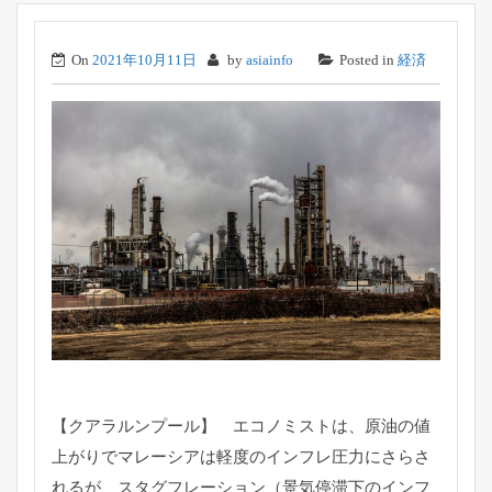
On
2021年10月11日
by
asiainfo
Posted in
経済
【クアラルンプール】 エコノミストは、
原油の値
上がりでマレーシアは軽度のインフレ圧力にさらさ
れるが
、スタグフレーション（景気停滞下のインフ