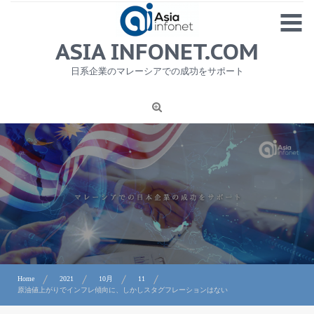
Skip
MENU
to
content
HOME
ASIA INFONET.COM
会社概要
日系企業のマレーシアでの成功をサポート
日本産食品輸出
ニュース
1
労務サービス
プライバシーポリシー及び著作権について
お問合せ
Home
2021
10月
11
原油値上がりでインフレ傾向に、しかしスタグフレーションはない