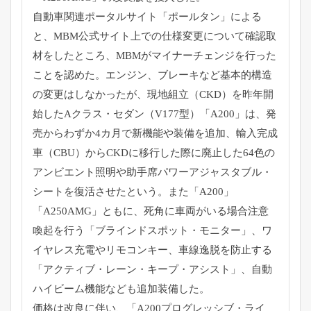
自動車関連ポータルサイト「ポールタン」による
と、
MBM公式サイト上での仕様変更について確認取
材をしたところ、
MBMがマイナーチェンジを行った
ことを認めた。エンジン、
ブレーキなど基本的構造
の変更はしなかったが、現地組立（
CKD）を昨年開
始したAクラス・セダン（V177型）「
A200」は、発
売からわずか4カ月で新機能や装備を追加、
輸入完成
車（CBU）
からCKDに移行した際に廃止した64色の
アンビエント照明や助
手席パワーアジャスタブル・
シートを復活させたという。また「
A200」
「A250AMG」ともに、
死角に車両がいる場合注意
喚起を行う「ブラインドスポット・
モニター」、ワ
イヤレス充電やリモコンキー、
車線逸脱を防止する
「アクティブ・レーン・キープ・アシスト」、
自動
ハイビーム機能なども追加装備した。
価格は改良に伴い、「A200プログレッシブ・ライ