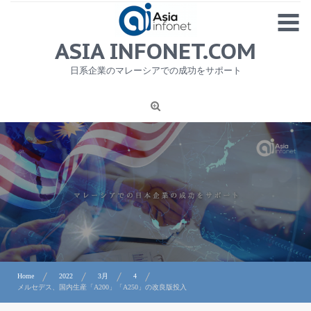
Skip
MENU
to
content
HOME
ASIA INFONET.COM
会社概要
日系企業のマレーシアでの成功をサポート
日本産食品輸出
ニュース
1
労務サービス
プライバシーポリシー及び著作権について
お問合せ
Home
2022
3月
4
メルセデス、国内生産「A200」「A250」の改良版投入