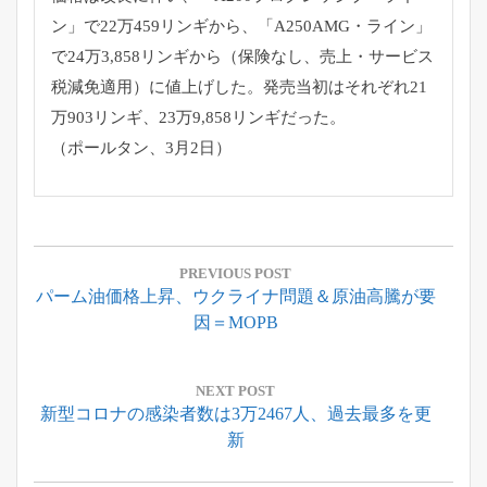
ン」
で22万459リンギから、「A250AMG・ライン」
で24万3,858リンギから（保険なし、売上・
サービス
税減免適用）に値上げした。
発売当初はそれぞれ21
万903リンギ、23万9,
858リンギだった。
（ポールタン、3月2日）
投
稿
PREVIOUS POST
Previous
パーム油価格上昇、ウクライナ問題＆原油高騰が要
ナ
Post:
因＝MOPB
ビ
ゲ
ー
NEXT POST
Next
新型コロナの感染者数は3万2467人、過去最多を更
シ
Post:
新
ョ
ン