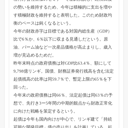
の勢いを維持するため、
今年は積極的に支出を増や
す積極財政を維持すると表明した。
このため財政均
衡のペースは鈍くなるという。
今年の財政赤字は目標である対国内総生産（GDP）
比で6％か、
6％以下に収まる見通しだという。原
油、
パーム油など一次産品価格が高止まりし、
歳入
増が見込めるためだ。
昨年末時点の政府債務は対GDP比63.4％、額にして
9,
798億リンギ。国債、
財務証券発行残高を含む法定
起債残高の比率は同59.7％で、
暫定上限の65％を下
回った。
今年末の政府債務は同66％、法定起債は同63％の予
想で、
先行き3ー5年間の中期的観点から財政正常化
に向けた戦略を策定
するという。
起債は今年も国内向けが中心で、リンギ建て「
持続
可能な開発目標」債の売り出しを計画している。
起