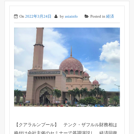
On
2022年3月24日
by
asiainfo
Posted in
経済
【クアラルンプール】 テンク・
ザフルル財務相は
格付け会社主催のセミナーで基調演説し、
経済回復