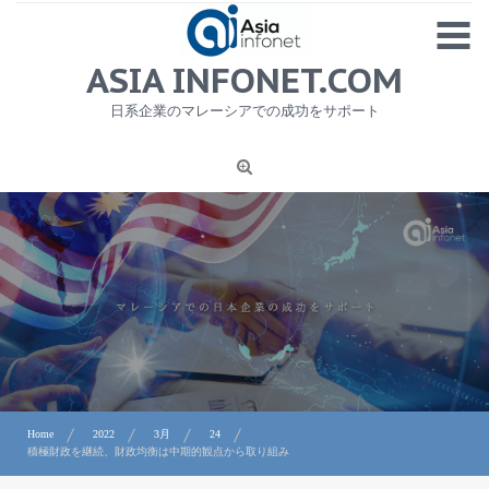
Skip
MENU
to
content
HOME
ASIA INFONET.COM
会社概要
日系企業のマレーシアでの成功をサポート
日本産食品輸出
ニュース
1
労務サービス
プライバシーポリシー及び著作権について
お問合せ
Home
2022
3月
24
積極財政を継続、財政均衡は中期的観点から取り組み