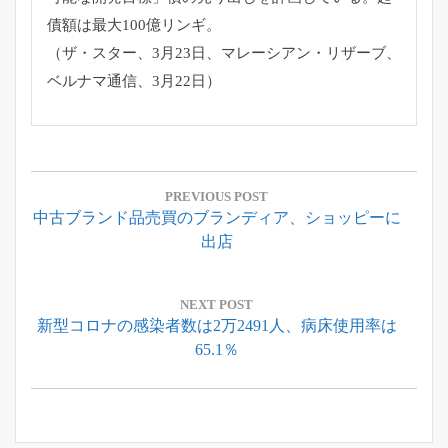
債額は最大100億リンギ。
（ザ・スター、3月23日、マレーシアン・リザーブ、
ベルナマ通信、3月22日）
投
稿
PREVIOUS POST
Previous
中古ブランド品売買のブランディア、ショッピーに
ナ
Post:
出店
ビ
ゲ
ー
NEXT POST
Next
新型コロナの感染者数は2万2491人、病床使用率は
シ
Post:
65.1％
ョ
ン