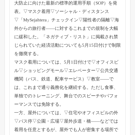
大防止に向けた最新の標準的運用手順（SOP）を発
表。▽マスク着用▽ソーシャル・ディスタンス
▽「MySejahtera」チェックイン▽陽性者の隔離▽海
外からの旅行者――に対するこれまでの規制を大幅
に緩和した。「ネガティブ・リスト」に掲載され禁
じられていた経済活動についても5月15日付けで制限
を撤廃する。
マスク着用については、5月1日付けで▽オフィスビ
ル▽ショッピングモール▽エレベーター▽公共交通
機関（バス、鉄道、配車サービス）▽教室――で
は、これまで通り義務化を継続する。ただし食事、
単独でのトレーニング、舞台でのスピーチやパフォ
ーマンスでは免除する。
一方、屋外については、▽住宅やオフィスビルの外
▽バス停▽公園・広場▽屋外歩道・橋――などでは
着用を任意とするが、屋外でも人が密集する場所で