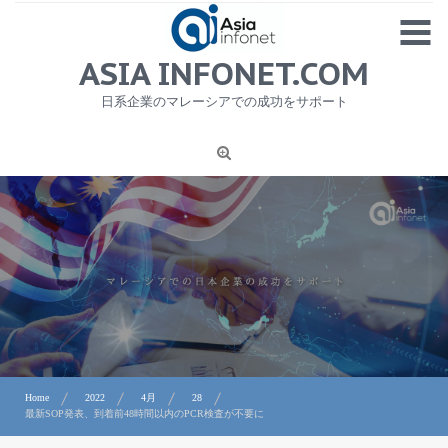
Skip
MENU
to
content
HOME
ASIA INFONET.COM
会社概要
日系企業のマレーシアでの成功をサポート
日本産食品輸出
ニュース
1
労務サービス
プライバシーポリシー及び著作権について
お問合せ
Home
2022
4月
28
最新SOP発表、到着前48時間以内のPCR検査が不要に