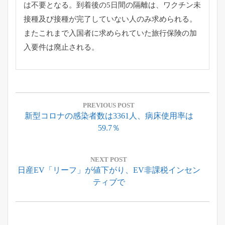
は不要となる。到着後の5日間の隔離は、ワクチン未
接種及び接種が完了していない人のみ求められる。
またこれまで入国者に求められていた旅行保険の加
入要件は廃止される。
投
稿
PREVIOUS POST
Previous
新型コロナの感染者数は3361人、病床使用率は
ナ
Post:
59.7％
ビ
ゲ
ー
NEXT POST
Next
日産EV「リーフ」が値下がり、EV非課税インセン
シ
Post:
ティブで
ョ
ン