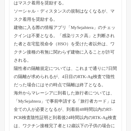
はマスク着用を奨励する。
ソーシャル・ディスタンスの規制はなくなるが、マ
スク着用を奨励する。
建物に入る際の情報アプリ「MySejahtera」のチェッ
クインは不要となる。「感染リスク高」と判断され
た者と在宅監視命令（HSO）を受けた者以外は、ワ
クチン接種の有無に関わらず建物に入ることが許可
される。
陽性者の隔離規定については、これまで通りに7日間
の隔離が求められるが、4日目のRTK-Ag検査で陰性
だった場合にはその時点で隔離は終了となる。
海外からマレーシアに到着した旅行者については、
「MySejahtera」で事前申請する「旅行者カード」は
全ての人が必要となるが、到着前48時間以内のRT-
PCR検査陰性証明と到着後24時間以内のRTK-Ag検査
は、ワクチン接種完了者と12歳以下の子供の場合に