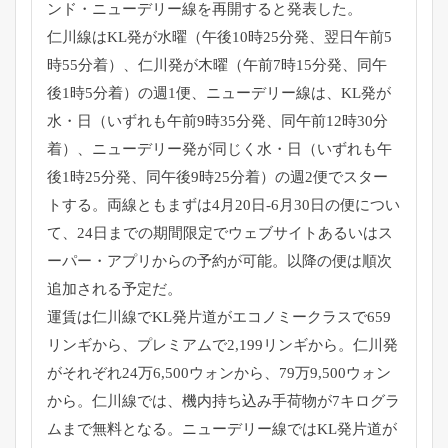
ンド・ニューデリー線を再開すると発表した。
仁川線はKL発が水曜（午後10時25分発、
翌日午前5
時55分着）、仁川発が木曜（午前7時15分発、
同午
後1時5分着）の週1便、ニューデリー線は、KL発が
水・
日（いずれも午前9時35分発、同午前12時30分
着）、
ニューデリー発が同じく水・日（いずれも午
後1時25分発、
同午後9時25分着）の週2便でスター
トする。
両線ともまずは4月20日-6月30日の便につい
て、
24日までの期間限定でウェブサイトあるいはス
ーパー・
アプリからの予約が可能。以降の便は順次
追加される予定だ。
運賃は仁川線でKL発片道がエコノミークラスで659
リンギから
、プレミアムで2,199リンギから。
仁川発
がそれぞれ24万6,500ウォンから、79万9,
500ウォン
から。仁川線では、
機内持ち込み手荷物が7キログラ
ムまで無料となる。
ニューデリー線ではKL発片道が