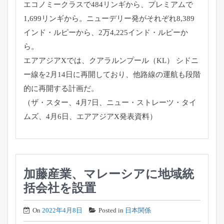
エコノミークラスで484リンギか
ら、プレミアムで
1,699リンギから。
ニューデリー発がそれぞれ8,389
インド・ルピーから、
2万4,225インド・ルピーか
ら。
エアアジアXでは、クアラルンプール（KL） シドニ
ー線を2月14日に再開しており、
他路線の運航も段階
的に再開する計画だ。
（ザ・スター、4月7日、ニュー・ストレーツ・タイ
ムズ、
4月6日、エアアジアX発表資料）
加藤産業、マレーシアに地域統
括会社を設置
On
2022年4月8日
Posted in
日本関係