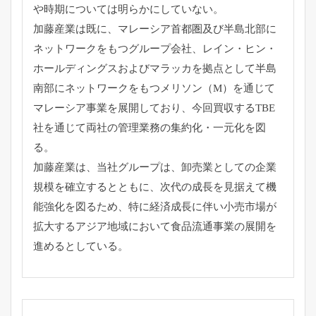
や時期については明らかにしていない。
加藤産業は既に、
マレーシア首都圏及び半島北部に
ネットワークをもつグループ会社
、レイン・ヒン・
ホールディングスおよびマラッカを拠点として半島
南部にネットワ
ークをもつメリソン（M）
を通じて
マレーシア事業を展開しており、
今回買収するTBE
社を通じて両社の管理業務の集約化・
一元化を図
る。
加藤産業は、当社グループは、
卸売業としての企業
規模を確立するとともに、
次代の成長を見据えて機
能強化を図るため、
特に経済成長に伴い小売市場が
拡大するアジア地域において食品流
通事業の展開を
進めるとしている。