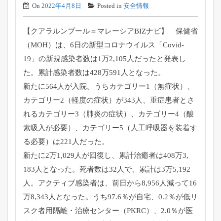
On
2022年4月8日
Posted in
安全情報
【クアラルンプール＝マレーシアBIZナビ】 保健省
（MOH）は、6日の新型コロナウイルス「Covid-
19」の新規感染者数は1万2,105人だったと発表し
た。
累計感染者数は428万591人となった。
新たに564人が入院。うちカテゴリー1（無症状）、
カテゴリー2（軽度の症状）が343人、
重症患者とさ
れるカテゴリー3（肺炎の症状）、カテゴリー4（
酸
素吸入が必要）、カテゴリー5（人工呼吸器を装着す
る必要）
は221人だった。
新たに2万1,029人が回復し、累計治癒者は408万3,
183人となった。死者数は32人で、累計は3万5,192
人。
アクティブ感染者は、前日から8,956人減って16
万8,
343人となった。うち97.6％が自宅、0.2％
が低リ
スク者用隔離・治療センター（PKRC）、2.0％
が医