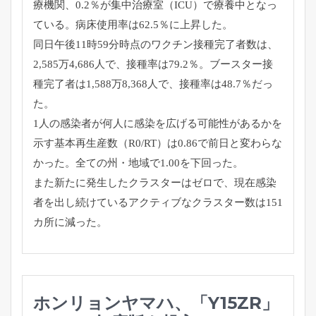
療機関、0.2％が集中治療室（ICU）
で療養中となっ
ている。病床使用率は62.5％に上昇した。
同日午後11時59分時点のワクチン接種完了者数は、
2,
585万4,686人で、接種率は79.2％。
ブースター接
種完了者は1,588万8,368人で、
接種率は48.7％だっ
た。
1人の感染者が何人に感染を広げる可能性があるかを
示す基本再生
産数（R0/RT）は0.86で前日と変わらな
かった。
全ての州・地域で1.00を下回った。
また新たに発生したクラスターはゼロで、
現在感染
者を出し続けているアクティブなクラスター数は151
カ
所に減った。
ホンリョンヤマハ、「Y15ZR」