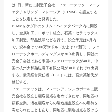
は6日、
新たに製造子会社、フェローテック・マニフ
ァクチャリング・
マレーシア（FTMM）を設立する
ことを決定したと発表した。
FTMMをケダ州のクリム・ハイテクパーク内に開設
し、
金属加工、ロボット組立、石英・セラミックス
加工製造、
部品洗浄などを行う。設立予定は4月内
で、資本金は2,
500万米ドル（およそ31億円）。
フェ
ローテックホールディングスが30％出資し、
同社の
完全子会社である米国のフェローテックが40％、
中
国の杭州大和熱磁電子有限公司が30％それぞれ出資
する。
最高経営責任者（CEO）には、宮永英治氏が
就任する。
フェローテックは、マレーシア、
シンガポールに販
売会社を設立し顧客開拓を進めてきたが、
同地区の
顧客企業、
潜在顧客からの製造拠点設立への期待を
寄せられたこともあり、
同地区に製造拠点を設ける