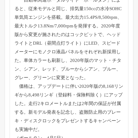
自動車関連ポータルサイト「ポールタン」によ
ると、
従来モデルと同じ、
排気量150ccの水冷SOHC
単気筒エンジンを搭載。
最大出力15.4PS/8,500rpm、
最大トルク13.
8Nm/7,000rpmを発揮する。
2020年度
版から変更が施されたのはコックピットで、
ヘッド
ライトとDRL（昼間点灯ライト）にLED、
スピード
メーターにモノクロ液晶パネルをそれぞれ新採用し
た。
車体カラーも刷新し、2020年版のマット・チタ
ン、シアン、
レッド、ブルーからシアン、ブルー、
グレー、
グリーンに変更となった。
価格は、アップデートに伴い2020年版の8,
168リン
ギから8,498リンギ（登録料・保険料除く）
にアップ
した。
走行2キロメートルまたは2年間の保証が付属
する。
新モデル発表を記念し、盗難防止用のブレー
キ・
ディスクロックをプレゼントするキャンペーン
も実施中だ。