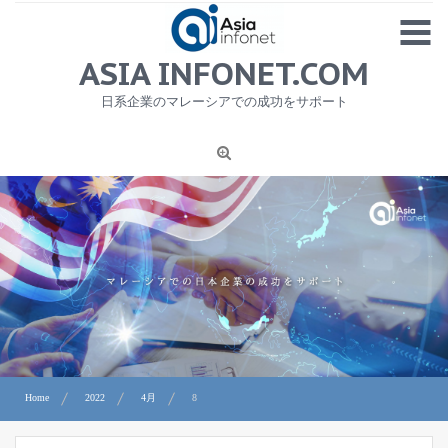
Skip
MENU
to
content
HOME
ASIA INFONET.COM
会社概要
日系企業のマレーシアでの成功をサポート
日本産食品輸出
ニュース
1
労務サービス
プライバシーポリシー及び著作権について
お問合せ
Home
2022
4月
8