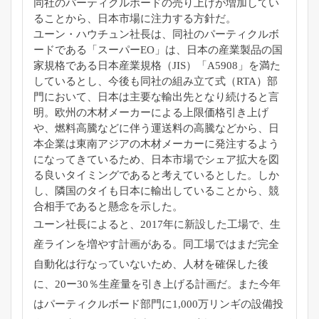
同社のパーティクルボードの売り
上げが増加してい
ることから、日本市場に注力する方針だ。
ユーン・ハウチュン社長は、同社のパーティクルボ
ードである「
スーパーEO」は、
日本の産業製品の国
家規格である日本産業規格（JIS）「
A5908」を満た
しているとし、今後も同社の組み立て式（
RTA）部
門において、日本は主要な輸出先となり続けると言
明。
欧州の木材メーカーによる上限価格引き上げ
や、
燃料高騰などに伴う運送料の高騰などから、
日
本企業は東南アジアの木材メーカーに発注するよう
になってきて
いるため、
日本市場でシェア拡大を図
る良いタイミングであると考えていると
した。しか
し、隣国のタイも日本に輸出していることから、
競
合相手であると懸念を示した。
ユーン社長によると、2017年に新設した工場で、
生
産ラインを増やす計画がある。
同工場ではまだ完全
自動化は行なっていないため、人材を確保した
後
に、20ー30％生産量を引き上げる計画だ。
また今年
はパーティクルボード部門に1,
000万リンギの設備投