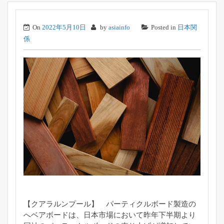
On
2022年5月10日
by
asiainfo
Posted in
日本関
係
【クアラルンプール】 パーティクルボード製造の
へベアボードは、
日本市場において昨年下半期より