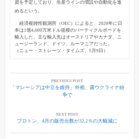
資を予定しており、
生産ラインの増設や自動化を進
めるという。
経済複雑性観測所（OEC）によると、
2020年に日
本は1億4,
600万米ドル規模のパーティクルボードを
輸入した。
主な輸入先はオーストリアやカナダ、ニ
ュージーランド、ドイツ、
ルーマニアだった。
（ニュー・ストレーツ・タイムズ、5月9日）
投
稿
PREVIOUS POST
Previous
「マレーシアは中立を維持」外相、露ウクライナ紛
ナ
Post:
争で
ビ
ゲ
ー
NEXT POST
Next
プロトン、4月の販売台数が32.2％の大幅減に
シ
Post:
ョ