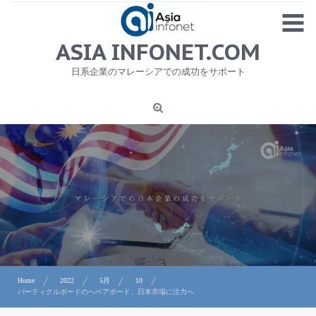
Skip
MENU
to
content
HOME
ASIA INFONET.COM
会社概要
日系企業のマレーシアでの成功をサポート
日本産食品輸出
ニュース
1
労務サービス
プライバシーポリシー及び著作権について
お問合せ
Home
2022
5月
10
パーティクルボードのへベアボード、日本市場に注力へ