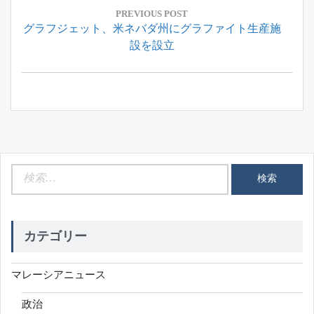
稿
PREVIOUS POST
Previous
グラフジェット、米ネバダ州にグラファイト生産施
ナ
Post:
設を設立
ビ
ゲ
ー
シ
ョ
ン
検
索:
カテゴリー
マレーシアニュース
政治