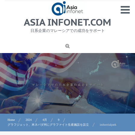
Skip
MENU
to
content
HOME
ASIA INFONET.COM
会社概要
日系企業のマレーシアでの成功をサポート
日本産食品輸出
ニュース
1
労務サービス
プライバシーポリシー及び著作権について
お問合せ
Home
2024
4月
9
グラフジェット、米ネバダ州にグラファイト生産施設を設立
industrialpark