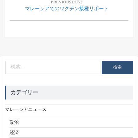
稿
PREVIOUS POST
Previous
マレーシアでのワクチン接種リポート
ナ
Post:
ビ
ゲ
ー
シ
ョ
ン
検
索:
カテゴリー
マレーシアニュース
政治
経済