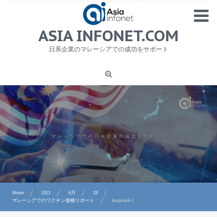
Skip
MENU
to
content
HOME
ASIA INFONET.COM
会社概要
日系企業のマレーシアでの成功をサポート
日本産食品輸出
ニュース
1
労務サービス
プライバシーポリシー及び著作権について
お問合せ
Home
2021
6月
28
マレーシアでのワクチン接種リポート
hospital4-1