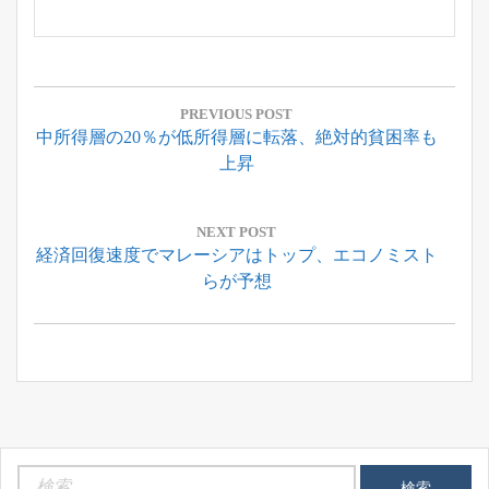
投
稿
PREVIOUS POST
Previous
中所得層の20％が低所得層に転落、絶対的貧困率も
ナ
Post:
上昇
ビ
ゲ
ー
NEXT POST
Next
経済回復速度でマレーシアはトップ、エコノミスト
シ
Post:
らが予想
ョ
ン
検