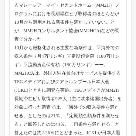
るマレーシア・マイ・セカンドホーム（
MM2H）
プ
ログラムにおける長期滞在ビザ取得者のほとんどが
10月から適
用される新条件を満たしていないこと
が、
MM2Hコンサルタント協会(MM2HCA)
などの調
査で分かった。
10月から厳格化される主要な新条件は、▽海外での
収入条件（
月4万リンギ）▽定期預金額（100万リン
ギ）▽
流動資産保有額（150万リンギ）ーー。
MM2HCAは、
外国人駐在員向けサービスを提供する
TEGメディアおよびクアラ
ルンプール日本人会
(JCKL)とともに調査を実施。
TEGメディアがMM2H
長期滞在ビザ取得者925人（
主に欧米諸国出身者）を
対象に行った調査では、「
海外での収入要件を満た
せる」としたのは21％、「
定期預金額条件を満たせ
る」と回答したのは44％、「
両条件を満たせる」と
答えたのは約2.26％にとどまった。
JCKLが日本人退