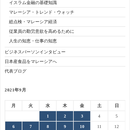
イスラム金融の基礎知識
マレーシア・トレンド・ウォッチ
総点検・マレーシア経済
従業員の勤労意欲を高めるために
人生の知恵・仕事の知恵
ビジネスパーソンインタビュー
日本産食品をマレーシアへ
代表ブログ
2021年9月
月
火
水
木
金
土
日
1
2
3
4
5
6
7
8
9
10
11
12