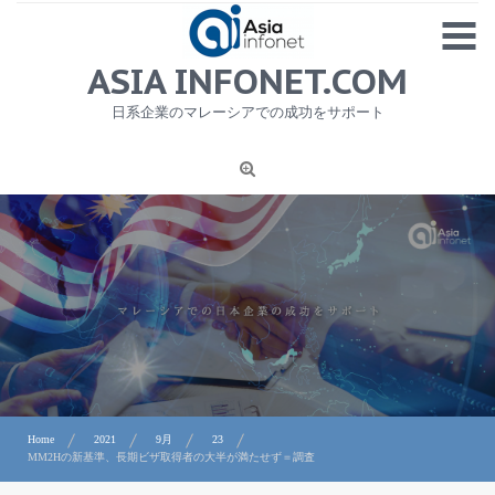
Skip
MENU
to
content
HOME
ASIA INFONET.COM
会社概要
日系企業のマレーシアでの成功をサポート
日本産食品輸出
ニュース
1
労務サービス
プライバシーポリシー及び著作権について
お問合せ
Home
2021
9月
23
MM2Hの新基準、長期ビザ取得者の大半が満たせず＝調査