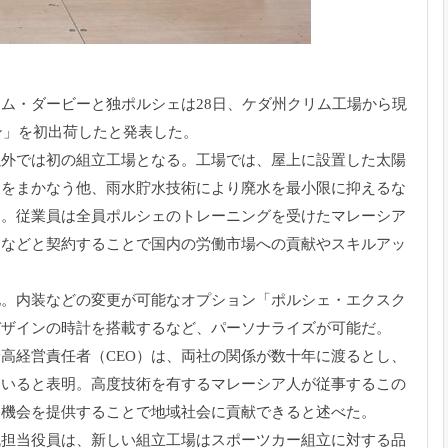
ム・ダービーと独ポルシェは28日、
ケダ州クリム工場から現
ン」を初出荷したと発表した。
以外では初の組立工場となる。工場では、
屋上に設置した太陽
力をまかなう他、雨水貯水技術により廃水を最小限に抑えるな
た。
従業員は全員ポルシェのトレーニングを受けたマレーシア
ーなどと契約することで国
内の労働市場への貢献やスキルアッ
化。
内装などの変更が可能なオプション「ポルシェ・
エクスク
デザインの時計を搭載するなど、
パーソナライズが可能だ。
最高経営責任者（
CEO）は、両社の関係が数十年に渡るとし、
ていると表明。
高度技術を有するマレーシア人が従事するこの
用機会を提供することで地域社会に貢献できると述べた。
流担当役員は、
新しい組立工場はスポーツカー組立に対する品