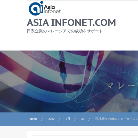
Skip
to
content
ASIA INFONET.COM
日系企業のマレーシアでの成功をサポート
Home
2022
3月
30
現地組立のポルシェ「カイエ