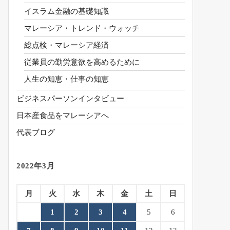
イスラム金融の基礎知識
マレーシア・トレンド・ウォッチ
総点検・マレーシア経済
従業員の勤労意欲を高めるために
人生の知恵・仕事の知恵
ビジネスパーソンインタビュー
日本産食品をマレーシアへ
代表ブログ
2022年3月
月
火
水
木
金
土
日
1
2
3
4
5
6