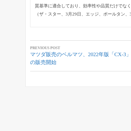
質基準に適合してお
り、
効率性や品質だけでな
（ザ・スター、3月29日、エッジ、ポールタン、3
投
PREVIOUS POST
稿
Previous
マツダ販売のベルマツ、2022年版「CX-3
Post:
の販売開始
ナ
ビ
ゲ
ー
シ