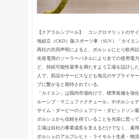
【クアラルンプール】 コングロマリットのサイ
地組立（CKD）版スポーツ車（SUV）
「カイエ
両社の共同声明によると、
ポルシェにとり欧州
光発電用のソーラーパネルにより全ての使用電
ど、
持続可能性基準を満たすよう工場を設計し
人で、
部品やサービスなども地元のサプライヤ
プに繋がると期待されている。
「カイエン」は国内市場向けで、標準装備を強
ルーシブ・マニュファクチュール」
やポルシェ
サイム・ダービーのジェフリー・ダビッドソン
ポルシェから信頼を得ていることを光栄に思っ
工場は自社の事業成
長を支えるだけでなく、
雇
ポルシェのアルブレヒト・ライモルト生産・物