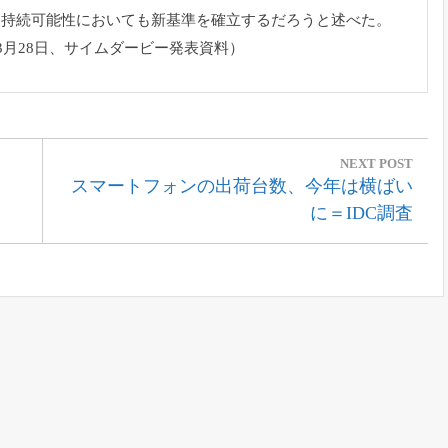
く持続可能性においても新基準を確立するだ
ろうと述べた。
月28日、
サイムダービー発表資料）
NEXT POST
Next
」
スマートフォンの出荷台数、今年は横ばい
Post:
に＝IDC調査