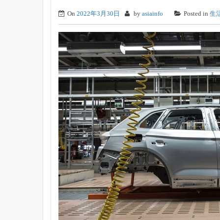
On
2022年3月30日
by
asiainfo
Posted in
生