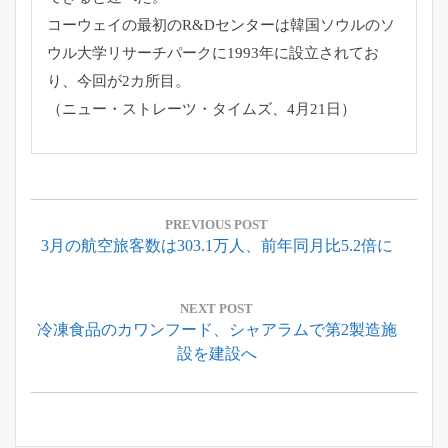
コーウェイの最初のR&
Dセンターは韓国ソウルのソ
ウル大学リサーチパークに1993年
に設立されてお
り、今回が2カ所目。
（ニュー・ストレーツ・タイムズ、4月21日）
投
稿
PREVIOUS POST
Previous
3月の航空旅客数は303.1万人、前年同月比5.2倍に
ナ
Post:
ビ
ゲ
NEXT POST
Next
冷凍食品のカワンフード、シャアラムで第2製造施
ー
Post:
設を建設へ
シ
ョ
ン