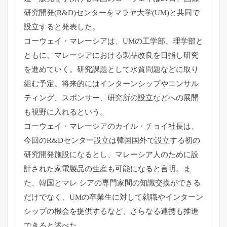
研究開発(R&
D)センターをマラヤ大学(UM)と共同で
設立すると発表した。
コーウェイ・マレーシアは、UMの工学部、理学部と
ともに、
マレーシアにおける製品改良を目指し研究
を進めていく。
研究課題として水質問題などに取り
組む予定。
将来的にはインターンシップやコンサル
ティング、スポンサー、
研究所の設立などへの展開
も視野に入れるという。
コーウェイ・マレーシアのカイル・チョイ社長は、
今回のR&
Dセンター設立は韓国国外で設立する初の
研究開発施設になるとし
、
マレーシア人のために設
計された家電製品の生産も可能になると言
明。ま
た、韓国とマレ シアの専門家間の知識交換ができる
だけでなく、
UMの卒業生に対して就職やインターン
シップの機会を提供するな
ど、さらなる連携も推進
できると述べた。