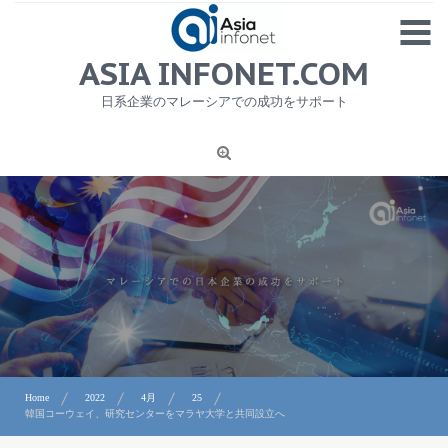
Skip
MENU
to
content
HOME
ASIA INFONET.COM
会社概要
日系企業のマレーシアでの成功をサポート
日本産食品輸出
ニュース
1
労務サービス
プライバシーポリシー及び著作権について
お問合せ
Home
2022
4月
25
韓国コーウェイ、研究センターをマラヤ大学と共同設立へ