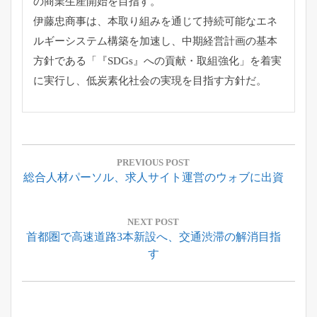
の商業生産開始を目指す。
伊藤忠商事は、
本取り組みを通じて持続可能なエネ
ルギーシステム構築を加速し、
中期経営計画の基本
方針である「『SDGs』への貢献・
取組強化」を着実
に実行し、低炭素化社会の実現を目指す方針だ。
投
稿
PREVIOUS POST
Previous
総合人材パーソル、求人サイト運営のウォブに出資
ナ
Post:
ビ
ゲ
NEXT POST
Next
首都圏で高速道路3本新設へ、交通渋滞の解消目指
ー
Post:
す
シ
ョ
ン