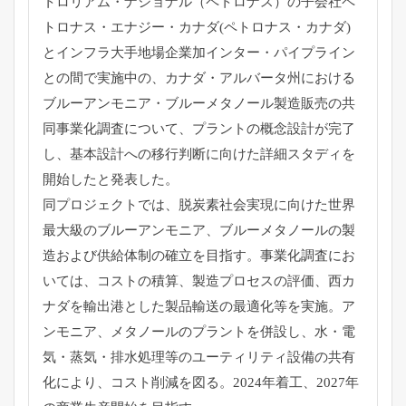
トロリアム・ナショナル（ペトロナス）
の子会社ペ
トロナス・エナジー・カナダ(ペトロナス・カナダ)
とインフラ大手地場企業加インター・
パイプライン
との間で実施中の、カナダ・
アルバータ州における
ブルーアンモニア・
ブルーメタノール製造販売の共
同事業化調査について、
プラントの概念設計が完了
し、
基本設計への移行判断に向けた詳細スタディを
開始したと発表した
。
同プロジェクトでは、
脱炭素社会実現に向けた世界
最大級のブルーアンモニア、
ブルーメタノールの製
造および供給体制の確立を目指す。
事業化調査にお
いては、コストの積算、製造プロセスの評価、
西カ
ナダを輸出港とした製品輸送の最適化等を実施。ア
ンモニア、
メタノールのプラントを併設し、水・電
気・蒸気・
排水処理等のユーティリティ設備の共有
化により、
コスト削減を図る。2024年着工、
2027年