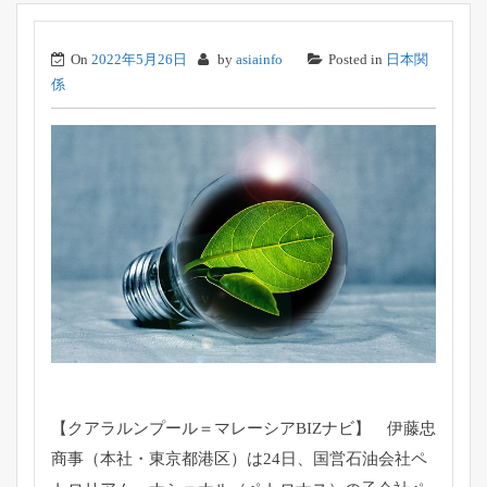
On
2022年5月26日
by
asiainfo
Posted in
日本関
係
【クアラルンプール＝マレーシアBIZナビ】 伊藤忠
商事（本社・東京都港区）は24日、
国営石油会社ペ