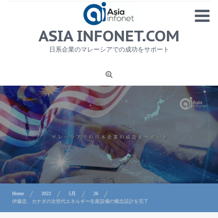
Skip
MENU
to
content
HOME
ASIA INFONET.COM
会社概要
日系企業のマレーシアでの成功をサポート
日本産食品輸出
ニュース
1
労務サービス
プライバシーポリシー及び著作権について
お問合せ
Home
2022
5月
26
伊藤忠、カナダの次世代エネルギー生産設備の概念設計を完了